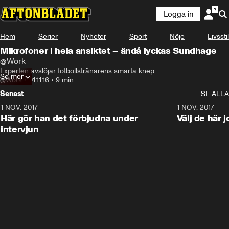
Logga in
Hem
Serier
Nyheter
Sport
Nöje
Livsstil
Mikrofoner i hela ansiktet – ändå lyckas Sundhage
@Work
Experten avslöjar fotbollstränarens smarta knep
Se mer
@Work
•
01.11.16
•
9 min
Senast
SE ALLA
1 NOV. 2017
9:48
1 NOV. 2017
Här gör han det förbjudna under
Välj de här 
intervjun