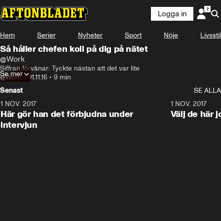
Logga in
Hem
Serier
Nyheter
Sport
Nöje
Livsstil
Så håller chefen koll på dig på nätet
@Work
Siffran förvånar: Tyckte nästan att det var lite
Se mer
@Work
•
01.11.16
•
9 min
Senast
SE ALLA
1 NOV. 2017
9:48
1 NOV. 2017
Här gör han det förbjudna under
Välj de här 
intervjun