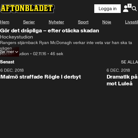
Logga in
Hem
Serier
Nyheter
Sport
Nöje
Livsstil
Gör det dråpliga – efter otäcka skadan
Hockeystudion
Rangers stjärnback Ryan McDonagh verkar inte veta var han ska ta 
vägen
Se mer
Hockeystudion
•
02.11.16
•
46 sek
Senast
SE ALLA
6 DEC. 2018
0:50
6 DEC. 2018
Malmö straffade Rögle i derbyt
Dramatik på
mot Luleå