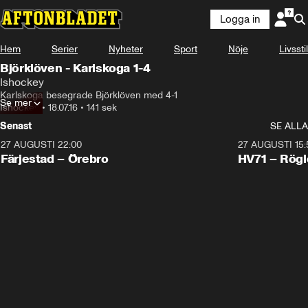
Logga in
Hem
Serier
Nyheter
Sport
Nöje
Livsstil
Björklöven - Karlskoga 1-4
Ishockey
Karlskoga besegrade Björklöven med 4-1
Se mer
Ishockey
•
18.07.16
•
141 sek
Senast
SE ALLA
27 AUGUSTI 22:00
27 AUGUSTI 15:
Plus
Plus
Färjestad – Örebro
HV71 – Rögl