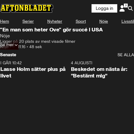
Logga in
Hem
Serier
Nyheter
Sport
Nöje
Livsstil
"En man som heter Ove" gör succé i USA
Nöje
Ligger på 20 plats av mest visade filmer
Se mer
Nöje
•
02.11.16
•
48 sek
Senaste
SE ALLA
I GÅR 10:42
1:04
4 AUGUSTI
Lasse Holm sätter plus på
Beskedet om nästa år:
livet
”Bestämt mig”