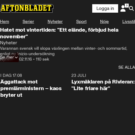
Logga in
Hem
Serier
Nyheter
Sport
Nöje
Livsstil
Hatet mot vintertiden: "Ett elände, förbjud hela
november"
Nyheter
Varannan svensk vill slopa växlingen mellan vinter- och sommartid, 
enligt ny Inizio-undersökning
Se mer
Nyheter
•
02.11.16
•
110 sek
SE ALLA
I DAG 17:08
0:37
23 JULI
Äggattack mot
Lyxmäklaren på Rivieran:
premiärministern – kaos
"Lite friare här"
bryter ut