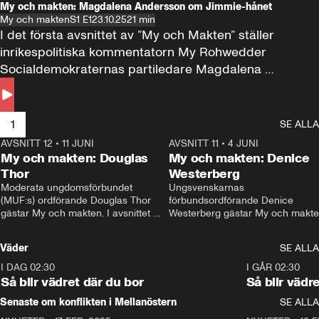
My och makten: Magdalena Andersson om Jimmie-hånet
My och makten
S1 E1
23.10.25
21 min
I det första avsnittet av ”My och Makten” ställer 
inrikespolitiska kommentatorn My Rohwedder 
Socialdemokraternas partiledare Magdalena 
Andersson till svars.
1
SE ALLA
AVSNITT 12
•
11 JUNI
26:27
AVSNITT 11
•
4 JUNI
2
My och makten: Douglas
My och makten: Denice
Thor
Westerberg
Moderata ungdomsförbundet 
Ungsvenskarnas 
(MUF:s) ordförande Douglas Thor 
förbundsordförande Denice 
gästar My och makten. I avsnittet 
Westerberg gästar My och makten.
diskuteras tonårsutvisningarna och 
avsnittet diskuteras migrationsfrå
hur Moderaterna ska locka väljare till 
och hur SD ska locka kvinnliga 
Väder
SE ALLA
valet i höst. 
väljare. 
I DAG 02:30
1:06
I GÅR 02:30
Så blir vädret där du bor
Så blir vädr
Senaste om konflikten i Mellanöstern
SE ALLA