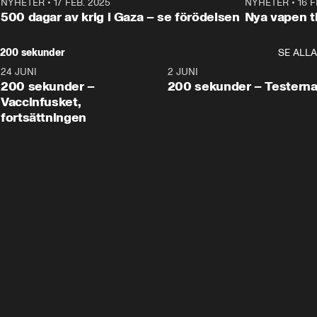
NYHETER
•
17 FEB. 2025
0:45
NYHETER
•
16 F
500 dagar av krig i Gaza – se förödelsen
Nya vapen ti
200 sekunder
SE ALLA
24 JUNI
5:00
2 JUNI
200 sekunder –
200 sekunder – Testern
Vaccinfusket,
fortsättningen