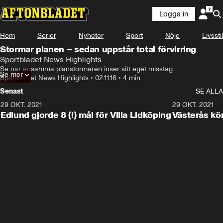
Logga in
Hem
Serier
Nyheter
Sport
Nöje
Livsstil
Stormar planen – sedan uppstår total förvirring
Sportbladet News Highlights
Se när ensamma planstormaren inser sitt eget misstag.
Se mer
Sportbladet News Highlights
•
02.11.16
•
4 min
Senast
SE ALLA
29 OKT. 2021
4:11
29 OKT. 2021
Edlund gjorde 8 (!) mål för Villa Lidköping
Västerås kö