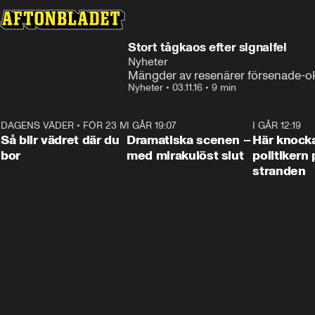
Stort tågkaos efter signalfel
Nyheter
Mängder av resenärer försenade-okl
Nyheter
•
03.11.16
•
9 min
DAGENS VÄDER
•
FÖR 23 MIN SEN
1:06
I GÅR 19:07
0:42
I GÅR 12:19
Så blir vädret där du
Dramatiska scenen –
Här knock
bor
med mirakulöst slut
politikern 
stranden