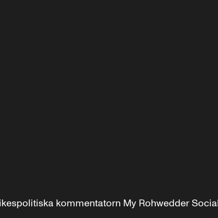
r inrikespolitiska kommentatorn My Rohwedder Soci