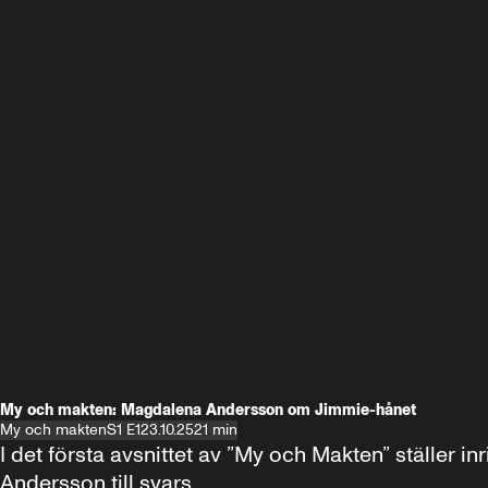
My och makten: Magdalena Andersson om Jimmie-hånet
My och makten
S1 E1
23.10.25
21 min
I det första avsnittet av ”My och Makten” ställe
Andersson till svars.