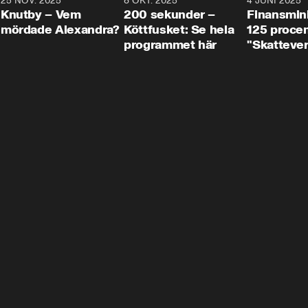
3
25 NOV. 2025
31:05
8 OKT. 2025
4:29
4 JUNI 2025
Knutby – Vem
200 sekunder –
Finansmin
mördade Alexandra?
Köttfusket: Se hela
125 procent
programmet här
"Skattever
viktig uppg