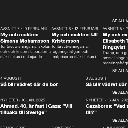
SE ALLA
7
AVSNITT 7
•
19 FEBRUARI
24:30
AVSNITT 6
•
12 FEBRUARI
27:30
AVSNITT 5
•
My och makten:
My och makten: Ulf
My och ma
Simona Mohamsson
Kristersson
Elisabeth
 
Tonårsutvisningarna, skolan 
Tonårsutvisningarna, 
Ringqvist
och och krisen i Liberalerna 
regeringsfrågan och 
Trump, den gr
står i fokus i det sjunde 
matpriserna står i fokus i 
omställningen
avsnittet av ”My och 
det sjätte avsnittet av ”My 
regeringsfråga
makten”. Se när 
och makten”. Se när 
centrum i det 
SE ALLA
Aftonbladets inrikespolitiska 
Aftonbladets inrikespolitiska 
avsnittet av ”
kommentator My 
kommentator My 
6
4 AUGUSTI
1:06
3 AUGUSTI
Makten”. Se nä
Rohwedder ställer 
Rohwedder ställer 
Så blir vädret där du bor
Så blir vädret där
Aftonbladets in
utbildnings- och 
statsminister Ulf Kristersson 
kommentator 
SE ALLA
integrationsminister Simona 
till svars.
Rohwedder stäl
Mohamsson till svars.
Centerpartiets
2
NYHETER
•
16 JAN. 2025
1:01
NYHETER
•
16 JAN. 20
Thand Ring till
Ahmed, 40, är fast i Gaza: ”Vill
Gazaborna: ”Vad s
tillbaka till Sverige”
till?”
SE ALLA