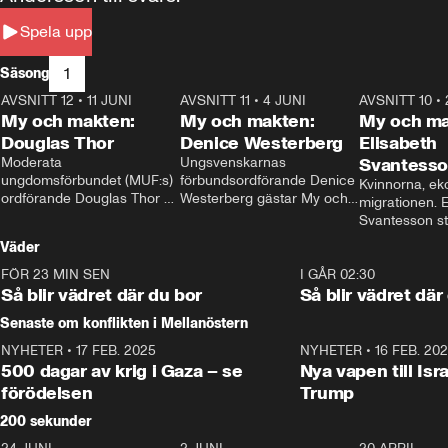
Spela upp
1
Säsong
AVSNITT 12
•
11 JUNI
26:27
AVSNITT 11
•
4 JUNI
23:40
AVSNITT 10
•
My och makten:
My och makten:
My och ma
Douglas Thor
Denice Westerberg
Elisabeth
Moderata 
Ungsvenskarnas 
Svantess
ungdomsförbundet (MUF:s) 
förbundsordförande Denice 
Kvinnorna, ek
ordförande Douglas Thor 
Westerberg gästar My och 
migrationen. E
gästar My och makten. I 
makten. I avsnittet 
Svantesson stäl
avsnittet diskuteras 
diskuteras migrationsfrågan 
när finansmini
Väder
tonårsutvisningarna och hur 
och hur SD ska locka 
Moderaterna ska locka 
kvinnliga väljare. 
FÖR 23 MIN SEN
1:06
I GÅR 02:30
väljare till valet i höst. 
Så blir vädret där du bor
Så blir vädret där
Senaste om konflikten i Mellanöstern
NYHETER
•
17 FEB. 2025
0:45
NYHETER
•
16 FEB. 20
500 dagar av krig i Gaza – se
Nya vapen till Isr
förödelsen
Trump
200 sekunder