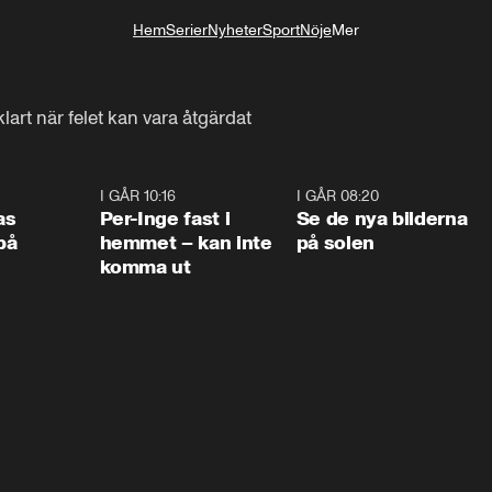
Hem
Serier
Nyheter
Sport
Nöje
Mer
Livsstil
art när felet kan vara åtgärdat
0:45
I GÅR 10:16
1:26
I GÅR 08:20
0:3
as
Per-Inge fast i
Se de nya bilderna
på
hemmet – kan inte
på solen
komma ut