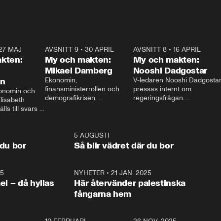
27 MAJ
3:51
AVSNITT 9
•
30 APRIL
24:00
AVSNITT 8
•
16 APRIL
25:1
kten:
My och makten:
My och makten:
Mikael Damberg
Nooshi Dadgostar
on
Ekonomin, 
V-ledaren Nooshi Dadgostar
finansministerrollen och 
pressas internt om 
onomin och 
demografikrisen. 
regeringsfrågan.

lisabeth 
Oppositionen ställs till svars 
I Aftonbladets 
ls till svars 
när Socialdemokraternas 
partiledarutfrågning ”My 
stern gästar 
Mikael Damberg gästar My 
och Makten” sätter hon ner 
My och Makten. 
och Makten. 
foten mot kritikerna:

1:06
5 AUGUSTI
1:0
– Vi ställer upp i val. Ska vi 
 du bor
Så blir vädret där du bor
vara med så sitter vi förstås 
25
1:22
NYHETER
•
21 JAN. 2025
0:5
ael – då hyllas
Här återvänder palestinska
fångarna hem