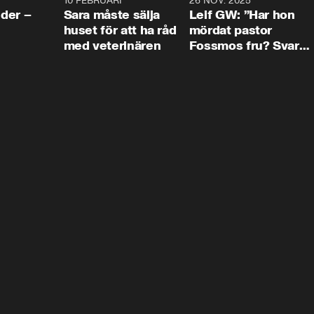
4:24
10 FEBRUARI
4:13
26 NOV. 2025
8:1
der –
Sara måste sälja
Leif GW: ”Har hon
huset för att ha råd
mördat pastor
med veterinären
Fossmos fru? Svar
nej.”