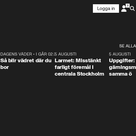
Logga in
SE ALLA
1
DAGENS VÄDER
•
I GÅR 02:30
1:06
5 AUGUSTI
0:35
5 AUGUSTI
Så blir vädret där du
Larmet: Misstänkt
Uppgifter:
bor
farligt föremål i
gärningsm
centrala Stockholm
samma ö