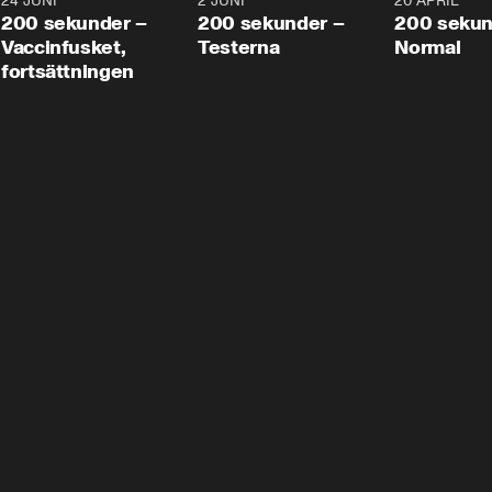
24 JUNI
5:00
2 JUNI
4:23
20 APRIL
200 sekunder –
200 sekunder –
200 sekun
Vaccinfusket,
Testerna
Normal
fortsättningen