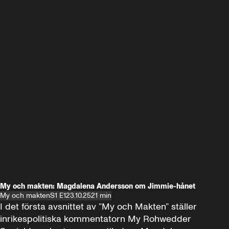
My och makten: Magdalena Andersson om Jimmie-hånet
My och makten
S1 E1
23.10.25
21 min
I det första avsnittet av ”My och Makten” ställer 
inrikespolitiska kommentatorn My Rohwedder 