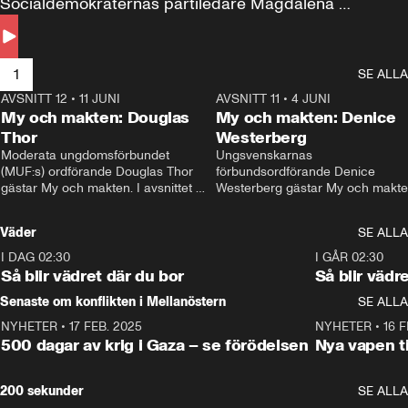
Socialdemokraternas partiledare Magdalena 
Andersson till svars.
1
SE ALLA
AVSNITT 12
•
11 JUNI
26:27
AVSNITT 11
•
4 JUNI
2
My och makten: Douglas
My och makten: Denice
Thor
Westerberg
Moderata ungdomsförbundet 
Ungsvenskarnas 
(MUF:s) ordförande Douglas Thor 
förbundsordförande Denice 
gästar My och makten. I avsnittet 
Westerberg gästar My och makten.
diskuteras tonårsutvisningarna och 
avsnittet diskuteras migrationsfrå
hur Moderaterna ska locka väljare till 
och hur SD ska locka kvinnliga 
Väder
SE ALLA
valet i höst. 
väljare. 
I DAG 02:30
1:06
I GÅR 02:30
Så blir vädret där du bor
Så blir vädr
Senaste om konflikten i Mellanöstern
SE ALLA
NYHETER
•
17 FEB. 2025
0:45
NYHETER
•
16 F
500 dagar av krig i Gaza – se förödelsen
Nya vapen ti
200 sekunder
SE ALLA