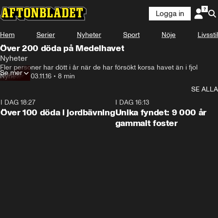
Logga in
Hem
Serier
Nyheter
Sport
Nöje
Livsstil
Över 200 döda på Medelhavet
Nyheter
Fler personer har dött i år när de har försökt korsa havet än i fjol
Se mer
Nyheter
•
03.11.16
•
8 min
SE ALLA
I DAG 18:27
0:31
I DAG 16:13
Över 100 döda i jordbävning
Unika fyndet: 9 000 år
gammalt foster