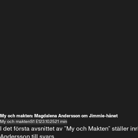
My och makten: Magdalena Andersson om Jimmie-hånet
My och makten
S1 E1
23.10.25
21 min
I det första avsnittet av ”My och Makten” ställe
Andersson till svars.