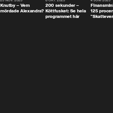
3
25 NOV. 2025
31:05
8 OKT. 2025
4:29
4 JUNI 2025
Knutby – Vem
200 sekunder –
Finansmin
mördade Alexandra?
Köttfusket: Se hela
125 procent
programmet här
"Skattever
viktig uppg