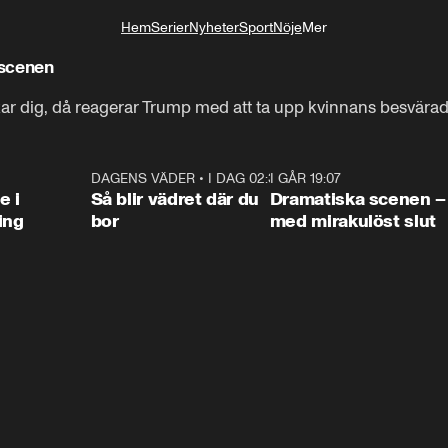
Hem
Serier
Nyheter
Sport
Nöje
Mer
Livsstil
 scenen
skar dig, då reagerar Trump med att ta upp kvinnans besvära
0:47
DAGENS VÄDER
•
I DAG 02:30
1:06
I GÅR 19:07
0:4
e i
Så blir vädret där du
Dramatiska scenen –
ing
bor
med mirakulöst slut