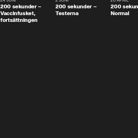
24 JUNI
5:00
2 JUNI
4:23
20 APRIL
200 sekunder –
200 sekunder –
200 sekun
Vaccinfusket,
Testerna
Normal
fortsättningen