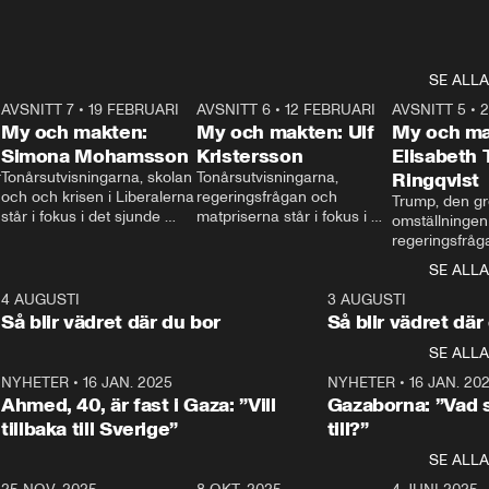
SE ALLA
7
AVSNITT 7
•
19 FEBRUARI
24:30
AVSNITT 6
•
12 FEBRUARI
27:30
AVSNITT 5
•
My och makten:
My och makten: Ulf
My och ma
Simona Mohamsson
Kristersson
Elisabeth
 
Tonårsutvisningarna, skolan 
Tonårsutvisningarna, 
Ringqvist
och och krisen i Liberalerna 
regeringsfrågan och 
Trump, den gr
står i fokus i det sjunde 
matpriserna står i fokus i 
omställningen
avsnittet av ”My och 
det sjätte avsnittet av ”My 
regeringsfråga
makten”. Se när 
och makten”. Se när 
centrum i det 
SE ALLA
Aftonbladets inrikespolitiska 
Aftonbladets inrikespolitiska 
avsnittet av ”
kommentator My 
kommentator My 
6
4 AUGUSTI
1:06
3 AUGUSTI
Makten”. Se nä
Rohwedder ställer 
Rohwedder ställer 
Så blir vädret där du bor
Så blir vädret där
Aftonbladets in
utbildnings- och 
statsminister Ulf Kristersson 
kommentator 
SE ALLA
integrationsminister Simona 
till svars.
Rohwedder stäl
Mohamsson till svars.
Centerpartiets
2
NYHETER
•
16 JAN. 2025
1:01
NYHETER
•
16 JAN. 20
Thand Ring till
Ahmed, 40, är fast i Gaza: ”Vill
Gazaborna: ”Vad s
tillbaka till Sverige”
till?”
SE ALLA