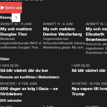
Spela upp
1
Säsong
AVSNITT 12
•
11 JUNI
26:27
AVSNITT 11
•
4 JUNI
23:40
AVSNITT 10
•
My och makten:
My och makten:
My och ma
Douglas Thor
Denice Westerberg
Elisabeth
Moderata 
Ungsvenskarnas 
Svantess
ungdomsförbundet (MUF:s) 
förbundsordförande Denice 
Kvinnorna, ek
ordförande Douglas Thor 
Westerberg gästar My och 
migrationen. E
gästar My och makten. I 
makten. I avsnittet 
Svantesson stäl
avsnittet diskuteras 
diskuteras migrationsfrågan 
när finansmini
Väder
tonårsutvisningarna och hur 
och hur SD ska locka 
Moderaterna ska locka 
kvinnliga väljare. 
I DAG 02:30
1:06
I GÅR 02:30
väljare till valet i höst. 
Så blir vädret där du bor
Så blir vädret där
Senaste om konflikten i Mellanöstern
NYHETER
•
17 FEB. 2025
0:45
NYHETER
•
16 FEB. 20
500 dagar av krig i Gaza – se
Nya vapen till Isr
förödelsen
Trump
200 sekunder