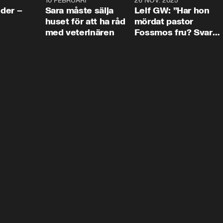
4:24
10 FEBRUARI
4:13
26 NOV. 2025
8:1
der –
Sara måste sälja
Leif GW: ”Har hon
huset för att ha råd
mördat pastor
med veterinären
Fossmos fru? Svar
nej.”