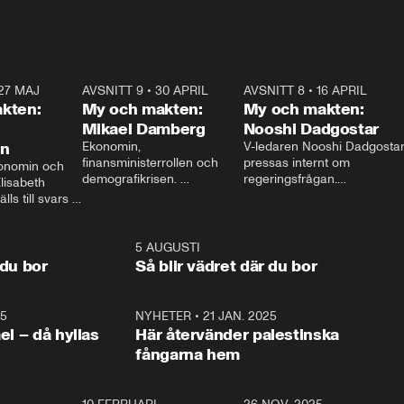
27 MAJ
3:51
AVSNITT 9
•
30 APRIL
24:00
AVSNITT 8
•
16 APRIL
25:1
kten:
My och makten:
My och makten:
Mikael Damberg
Nooshi Dadgostar
on
Ekonomin, 
V-ledaren Nooshi Dadgostar
finansministerrollen och 
pressas internt om 
onomin och 
demografikrisen. 
regeringsfrågan.

lisabeth 
Oppositionen ställs till svars 
I Aftonbladets 
ls till svars 
när Socialdemokraternas 
partiledarutfrågning ”My 
stern gästar 
Mikael Damberg gästar My 
och Makten” sätter hon ner 
My och Makten. 
och Makten. 
foten mot kritikerna:

1:06
5 AUGUSTI
1:0
– Vi ställer upp i val. Ska vi 
 du bor
Så blir vädret där du bor
vara med så sitter vi förstås 
25
1:22
NYHETER
•
21 JAN. 2025
0:5
ael – då hyllas
Här återvänder palestinska
fångarna hem