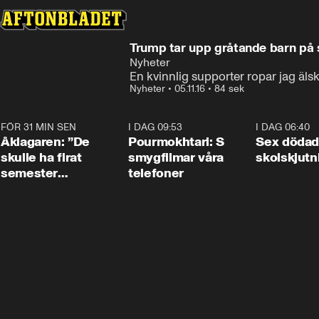
Trump tar upp gråtande barn på
Nyheter
En kvinnlig supporter ropar jag äl
Nyheter
•
05.11.16
•
84 sek
FÖR 31 MIN SEN
1:54
I DAG 09:53
1:36
I DAG 06:40
Åklagaren: ”De
Pourmokhtari: S
Sex dödad
skulle ha firat
smygfilmar våra
skolskjutn
semester
telefoner
tillsammans”