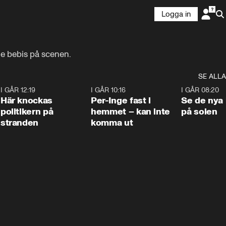
Logga in
de bebis på scenen.
SE ALLA
2
I GÅR 12:19
0:45
I GÅR 10:16
1:26
I GÅR 08:20
Här knockas
Per-Inge fast i
Se de nya 
politikern på
hemmet – kan inte
på solen
stranden
komma ut