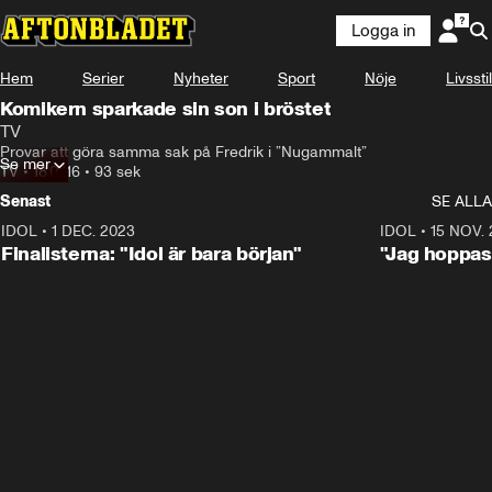
Logga in
Hem
Serier
Nyheter
Sport
Nöje
Livsstil
Komikern sparkade sin son i bröstet
TV
Provar att göra samma sak på Fredrik i ”Nugammalt”
Se mer
TV
•
18.07.16
•
93 sek
Senast
SE ALLA
IDOL
•
1 DEC. 2023
0:56
IDOL
•
15 NOV.
Finalisterna: "Idol är bara början"
"Jag hoppas 