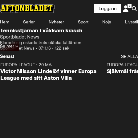
Logga in
Hem
Serier
Nyheter
Sport
Nöje
Livsstil
Tennisstjärnan i våldsam krasch
Sportbladet News
Klarade sig oskadd trots otäcka luftfärden.
Se mer
Sportbladet News
•
07.11.16
•
122 sek
Senast
SE ALLA
EUROPA LEAGUE
•
20 MAJ
1:32
EUROPA LEAG
Victor Nilsson Lindelöf vinner Europa
Självmål frå
League med sitt Aston Villa