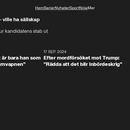
Hem
Serier
Nyheter
Sport
Nöje
Mer
Livsstil
ville ha sällskap
 ur kandidatens stab ut
2:18
17 SEP. 2024
1:0
t är bara han som
Efter mordförsöket mot Trump:
kärnvapnen”
”Rädda att det blir inbördeskrig”