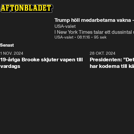
Trump höll medarbetarna vakna – 
USA-valet
I New York Times talar ett dussintal
USA-valet
•
08.11.16
•
95 sek
Senast
1 NOV. 2024
1:10
28 OKT. 2024
19-åriga Brooke skjuter vapen till
Presidenten: ”De
vardags
har koderna till 