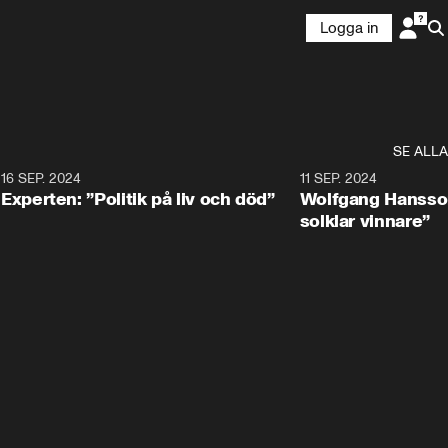
Logga in
SE ALLA
8
16 SEP. 2024
0:25
11 SEP. 2024
Experten: ”Politik på liv och död”
Wolfgang Hansson
solklar vinnare”