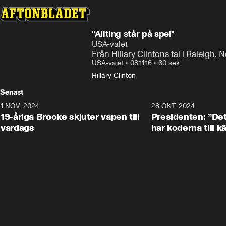
"Allting står på spel"
USA-valet
Från Hillary Clintons tal i Raleigh, 
USA-valet
•
08.11.16
•
60 sek
Hillary Clinton
Senast
1 NOV. 2024
1:10
28 OKT. 2024
19-åriga Brooke skjuter vapen till
Presidenten: ”De
vardags
har koderna till 