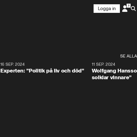
Logga in
SE ALLA
8
16 SEP. 2024
0:25
11 SEP. 2024
Experten: ”Politik på liv och död”
Wolfgang Hansson
solklar vinnare”