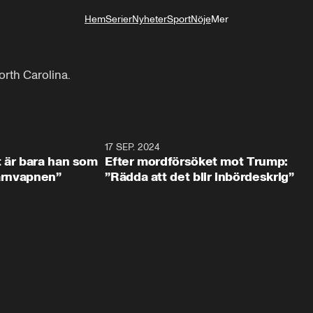
Hem
Serier
Nyheter
Sport
Nöje
Mer
Livsstil
North Carolina.
2:18
17 SEP. 2024
1:0
t är bara han som
Efter mordförsöket mot Trump:
kärnvapnen”
”Rädda att det blir inbördeskrig”