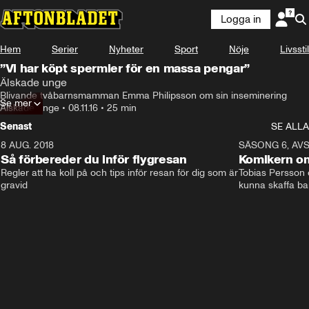
Logga in
Hem
Serier
Nyheter
Sport
Nöje
Livsstil
”Vi har köpt spermier för en massa pengar”
Älskade unge
Blivande tvåbarnsmamman Emma Philipsson om sin inseminering
Se mer
Älskade unge
•
08.11.16
•
25 min
Senast
SE ALLA
8 AUG. 2018
3:51
SÄSONG 6, AVS
Så förbereder du inför flygresan
Komikern om
Regler att ha koll på och tips inför resan för dig som är 
Tobias Persson o
gravid
kunna skaffa ba