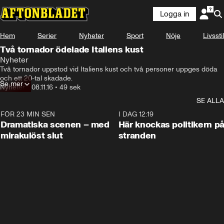
Logga in
Hem
Serier
Nyheter
Sport
Nöje
Livsstil
Två tornador ödelade Italiens kust
Nyheter
Två tornador uppstod vid Italiens kust och två personer uppges döda 
och ett 20-tal skadade.
Se mer
Nyheter
•
08.11.16
•
49 sek
SE ALLA
FÖR 23 MIN SEN
0:42
I DAG 12:19
Dramatiska scenen – med
Här knockas politikern p
mirakulöst slut
stranden