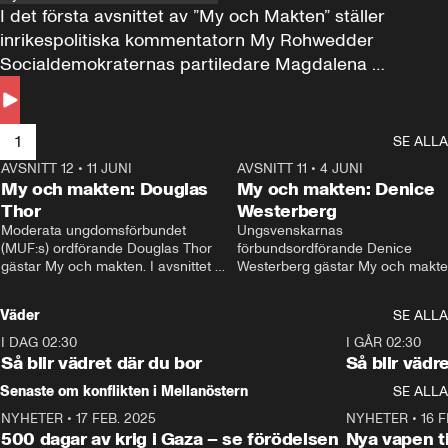
I det första avsnittet av ”My och Makten” ställer 
inrikespolitiska kommentatorn My Rohwedder 
Socialdemokraternas partiledare Magdalena 
Andersson till svars.
1
SE ALLA
AVSNITT 12
•
11 JUNI
26:27
AVSNITT 11
•
4 JUNI
2
My och makten: Douglas
My och makten: Denice
Thor
Westerberg
Moderata ungdomsförbundet 
Ungsvenskarnas 
(MUF:s) ordförande Douglas Thor 
förbundsordförande Denice 
gästar My och makten. I avsnittet 
Westerberg gästar My och makten.
diskuteras tonårsutvisningarna och 
avsnittet diskuteras migrationsfrå
hur Moderaterna ska locka väljare till 
och hur SD ska locka kvinnliga 
Väder
SE ALLA
valet i höst. 
väljare. 
I DAG 02:30
1:06
I GÅR 02:30
Så blir vädret där du bor
Så blir vädr
Senaste om konflikten i Mellanöstern
SE ALLA
NYHETER
•
17 FEB. 2025
0:45
NYHETER
•
16 F
500 dagar av krig i Gaza – se förödelsen
Nya vapen ti