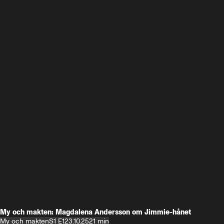
My och makten: Magdalena Andersson om Jimmie-hånet
My och makten
S1 E1
23.10.25
21 min