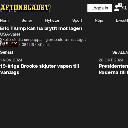
Logga in
Hem
Serier
Nyheter
Sport
Nöje
Livsstil
Eric Trump kan ha brytit mot lagen
USA-valet
Skulle stödja sin pappa - gjorde stora misstaget
Se mer
USA-valet
•
08.11.16
•
40 sek
Senast
SE ALLA
1 NOV. 2024
1:10
28 OKT. 2024
19-åriga Brooke skjuter vapen till
Presidenten
vardags
koderna till