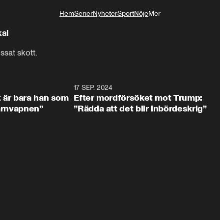
Hem
Serier
Nyheter
Sport
Nöje
Mer
Livsstil
kal
sat skott.
2:18
17 SEP. 2024
1:0
t är bara han som
Efter mordförsöket mot Trump:
kärnvapnen”
”Rädda att det blir inbördeskrig”