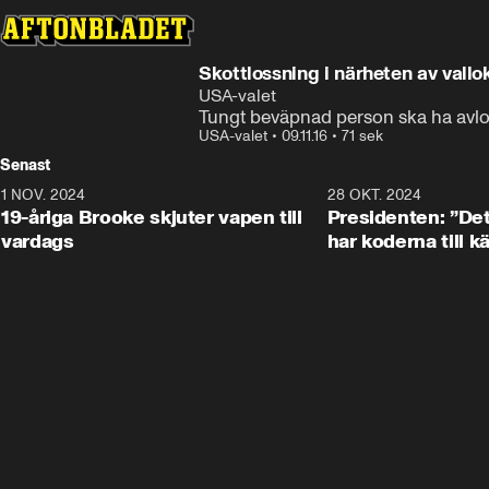
Skottlossning i närheten av vallo
USA-valet
Tungt beväpnad person ska ha avlos
USA-valet
•
09.11.16
•
71 sek
Senast
1 NOV. 2024
1:10
28 OKT. 2024
19-åriga Brooke skjuter vapen till
Presidenten: ”De
vardags
har koderna till 