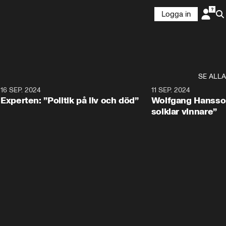
Logga in
SE ALLA
8
16 SEP. 2024
0:25
11 SEP. 2024
Experten: ”Politik på liv och död”
Wolfgang Hansson
solklar vinnare”