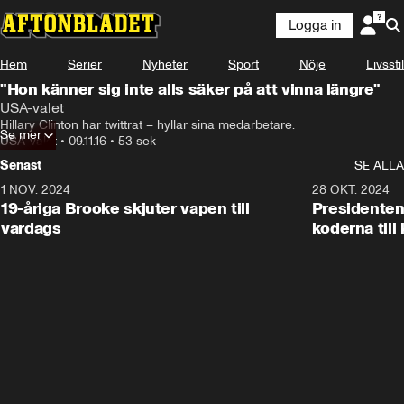
Logga in
Hem
Serier
Nyheter
Sport
Nöje
Livsstil
"Hon känner sig inte alls säker på att vinna längre"
USA-valet
Hillary Clinton har twittrat – hyllar sina medarbetare.
Se mer
USA-valet
•
09.11.16
•
53 sek
Senast
SE ALLA
1 NOV. 2024
1:10
28 OKT. 2024
19-åriga Brooke skjuter vapen till
Presidenten
vardags
koderna till