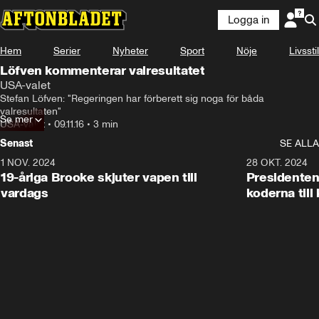
Logga in
Hem
Serier
Nyheter
Sport
Nöje
Livsstil
Löfven kommenterar valresultatet
USA-valet
Stefan Löfven: "Regeringen har förberett sig noga för båda 
valresultaten"
Se mer
USA-valet
•
09.11.16
•
3 min
Senast
SE ALLA
1 NOV. 2024
1:10
28 OKT. 2024
19-åriga Brooke skjuter vapen till
Presidenten
vardags
koderna till