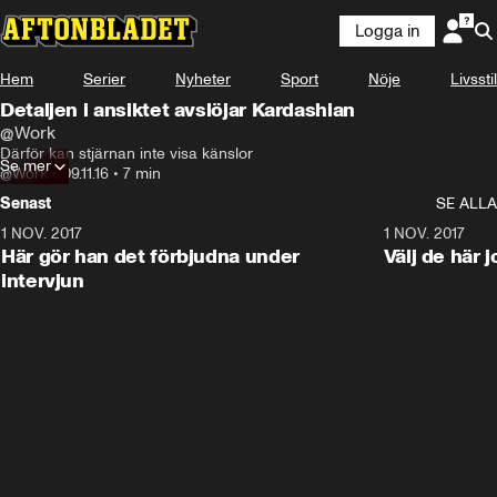
Logga in
Hem
Serier
Nyheter
Sport
Nöje
Livsstil
Detaljen i ansiktet avslöjar Kardashian
@Work
Därför kan stjärnan inte visa känslor
Se mer
@Work
•
09.11.16
•
7 min
Senast
SE ALLA
1 NOV. 2017
9:48
1 NOV. 2017
Här gör han det förbjudna under
Välj de här 
intervjun