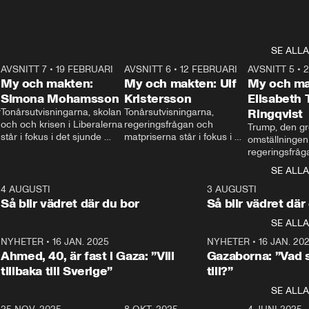
SE ALLA
7
AVSNITT 7
•
19 FEBRUARI
24:30
AVSNITT 6
•
12 FEBRUARI
27:30
AVSNITT 5
•
My och makten:
My och makten: Ulf
My och ma
Simona Mohamsson
Kristersson
Elisabeth
 
Tonårsutvisningarna, skolan 
Tonårsutvisningarna, 
Ringqvist
och och krisen i Liberalerna 
regeringsfrågan och 
Trump, den gr
står i fokus i det sjunde 
matpriserna står i fokus i 
omställningen
avsnittet av ”My och 
det sjätte avsnittet av ”My 
regeringsfråga
makten”. Se när 
och makten”. Se när 
centrum i det 
SE ALLA
Aftonbladets inrikespolitiska 
Aftonbladets inrikespolitiska 
avsnittet av ”
kommentator My 
kommentator My 
6
4 AUGUSTI
1:06
3 AUGUSTI
Makten”. Se nä
Rohwedder ställer 
Rohwedder ställer 
Så blir vädret där du bor
Så blir vädret där
Aftonbladets in
utbildnings- och 
statsminister Ulf Kristersson 
kommentator 
SE ALLA
integrationsminister Simona 
till svars.
Rohwedder stäl
Mohamsson till svars.
Centerpartiets
2
NYHETER
•
16 JAN. 2025
1:01
NYHETER
•
16 JAN. 20
Thand Ring till
Ahmed, 40, är fast i Gaza: ”Vill
Gazaborna: ”Vad s
tillbaka till Sverige”
till?”
SE ALLA