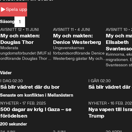
Spela upp
1
Säsong
AVSNITT 12
•
11 JUNI
26:27
AVSNITT 11
•
4 JUNI
23:40
AVSNITT 10
•
My och makten:
My och makten:
My och ma
Douglas Thor
Denice Westerberg
Elisabeth
Moderata 
Ungsvenskarnas 
Svantess
ungdomsförbundet (MUF:s) 
förbundsordförande Denice 
Kvinnorna, ek
ordförande Douglas Thor 
Westerberg gästar My och 
migrationen. E
gästar My och makten. I 
makten. I avsnittet 
Svantesson stäl
avsnittet diskuteras 
diskuteras migrationsfrågan 
när finansmini
Väder
tonårsutvisningarna och hur 
och hur SD ska locka 
Moderaterna ska locka 
kvinnliga väljare. 
I DAG 02:30
1:06
I GÅR 02:30
väljare till valet i höst. 
Så blir vädret där du bor
Så blir vädret där
Senaste om konflikten i Mellanöstern
NYHETER
•
17 FEB. 2025
0:45
NYHETER
•
16 FEB. 20
500 dagar av krig i Gaza – se
Nya vapen till Isr
förödelsen
Trump
200 sekunder