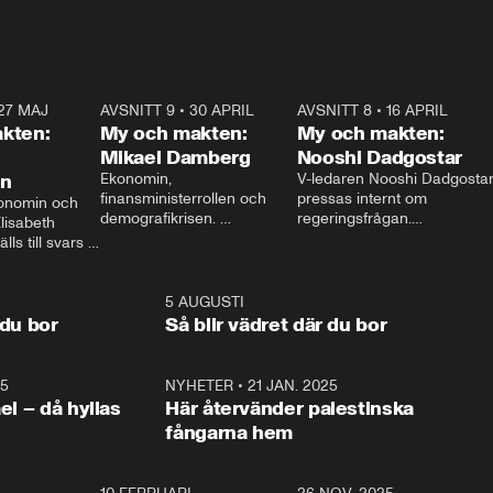
27 MAJ
3:51
AVSNITT 9
•
30 APRIL
24:00
AVSNITT 8
•
16 APRIL
25:1
kten:
My och makten:
My och makten:
Mikael Damberg
Nooshi Dadgostar
on
Ekonomin, 
V-ledaren Nooshi Dadgostar
finansministerrollen och 
pressas internt om 
onomin och 
demografikrisen. 
regeringsfrågan.

lisabeth 
Oppositionen ställs till svars 
I Aftonbladets 
ls till svars 
när Socialdemokraternas 
partiledarutfrågning ”My 
stern gästar 
Mikael Damberg gästar My 
och Makten” sätter hon ner 
My och Makten. 
och Makten. 
foten mot kritikerna:

1:06
5 AUGUSTI
1:0
– Vi ställer upp i val. Ska vi 
 du bor
Så blir vädret där du bor
vara med så sitter vi förstås 
25
1:22
NYHETER
•
21 JAN. 2025
0:5
ael – då hyllas
Här återvänder palestinska
fångarna hem