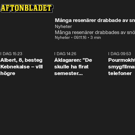
Många resenärer drabbade av s
Nyheter
Många resenärer drabbades av sn
Nyheter
•
09.11.16
•
3 min
I DAG 15:23
0:54
I DAG 14:26
1:54
I DAG 09:53
Albert, 8, besteg
Åklagaren: ”De
Pourmokht
Kebnekaise – vill
skulle ha firat
smygfilma
högre
semester
telefoner
tillsammans”