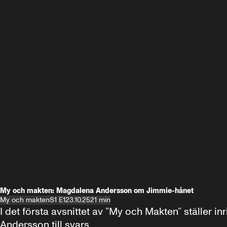
My och makten: Magdalena Andersson om Jimmie-hånet
My och makten
S1 E1
23.10.25
21 min
I det första avsnittet av ”My och Makten” ställe
Andersson till svars.