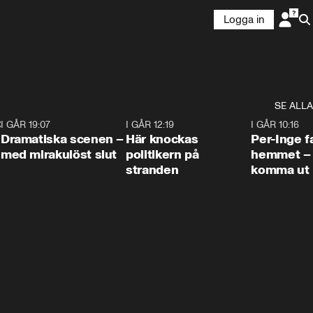
Logga in
SE ALLA
:30
6
I GÅR 19:07
0:42
I GÅR 12:19
0:45
I GÅR 10:16
Dramatiska scenen –
Här knockas
Per-Inge fa
med mirakulöst slut
politikern på
hemmet – 
stranden
komma ut