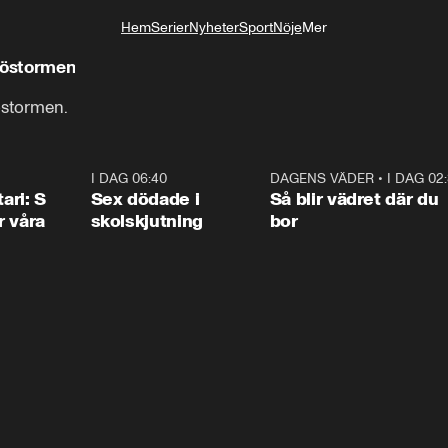
Hem
Serier
Nyheter
Sport
Nöje
Mer
Livsstil
nöstormen
östormen.
1:36
I DAG 06:40
0:47
DAGENS VÄDER
•
I DAG 02
1:0
ari: S
Sex dödade i
Så blir vädret där du
r våra
skolskjutning
bor