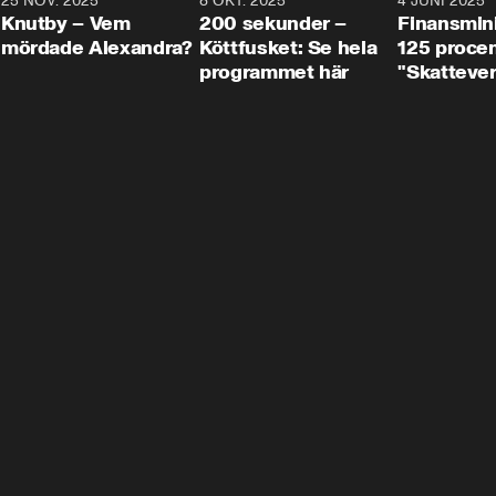
3
25 NOV. 2025
31:05
8 OKT. 2025
4:29
4 JUNI 2025
Knutby – Vem
200 sekunder –
Finansmin
mördade Alexandra?
Köttfusket: Se hela
125 procent
programmet här
"Skattever
viktig uppg