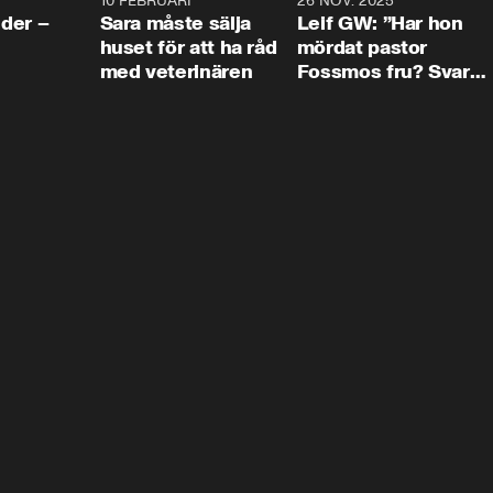
4:24
10 FEBRUARI
4:13
26 NOV. 2025
8:1
der –
Sara måste sälja
Leif GW: ”Har hon
huset för att ha råd
mördat pastor
med veterinären
Fossmos fru? Svar
nej.”