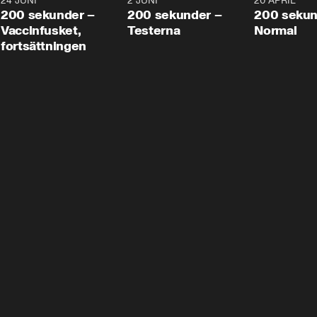
24 JUNI
5:00
2 JUNI
4:23
20 APRIL
200 sekunder –
200 sekunder –
200 sekun
Vaccinfusket,
Testerna
Normal
fortsättningen