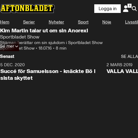
Logga in
Hem
Serier
Nyheter
Sport
Nöje
Livsstil
Kim Martin talar ut om sin Anorexi
Sportbladet Show
Stjärnan berättar om sin sjukdom i Sportbladet Show
Se mer
Sportbladet Show
•
18.07.16
•
8 min
Senast
SE ALLA
5 DEC. 2020
1:01
2 MARS 2019
Succé för Samuelsson - knäckte Bö i
VALLA VALLA:
sista skyttet