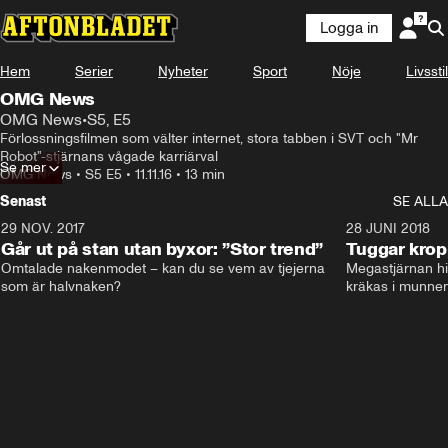
Logga in
Hem
Serier
Nyheter
Sport
Nöje
Livsstil
OMG News
OMG News
•
S5, E5
Förlossningsfilmen som välter internet, stora tabben i SVT och "Mr 
Robot"-stjärnans vågade karriärval
Se mer
OMG News
•
S5 E5
•
11.11.16
•
13 min
Senast
SE ALLA
29 NOV. 2017
14:21
28 JUNI 2018
Går ut på stan utan byxor: ”Stor trend”
Tuggar kro
Omtalade nakenmodet – kan du se vem av tjejerna 
Megastjärnan hit
som är halvnaken?
kräkas i munnen