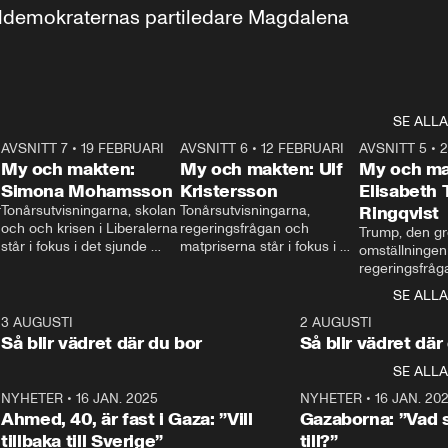
aldemokraternas partiledare Magdalena 
SE ALLA
7
AVSNITT 7
•
19 FEBRUARI
24:30
AVSNITT 6
•
12 FEBRUARI
27:30
AVSNITT 5
•
My och makten:
My och makten: Ulf
My och ma
Simona Mohamsson
Kristersson
Elisabeth
 
Tonårsutvisningarna, skolan 
Tonårsutvisningarna, 
Ringqvist
och och krisen i Liberalerna 
regeringsfrågan och 
Trump, den gr
står i fokus i det sjunde 
matpriserna står i fokus i 
omställningen
avsnittet av ”My och 
det sjätte avsnittet av ”My 
regeringsfråga
makten”. Se när 
och makten”. Se när 
centrum i det 
SE ALLA
Aftonbladets inrikespolitiska 
Aftonbladets inrikespolitiska 
avsnittet av ”
kommentator My 
kommentator My 
6
3 AUGUSTI
1:06
2 AUGUSTI
Makten”. Se nä
Rohwedder ställer 
Rohwedder ställer 
Så blir vädret där du bor
Så blir vädret där
Aftonbladets in
utbildnings- och 
statsminister Ulf Kristersson 
kommentator 
SE ALLA
integrationsminister Simona 
till svars.
Rohwedder stäl
Mohamsson till svars.
Centerpartiets
2
NYHETER
•
16 JAN. 2025
1:01
NYHETER
•
16 JAN. 20
Thand Ring till
Ahmed, 40, är fast i Gaza: ”Vill
Gazaborna: ”Vad s
tillbaka till Sverige”
till?”