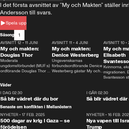
I det första avsnittet av ”My och Makten” ställe
Andersson till svars.
Spela upp
1
Säsong
AVSNITT 12
•
11 JUNI
26:27
AVSNITT 11
•
4 JUNI
23:40
AVSNITT 10
•
My och makten:
My och makten:
My och ma
Douglas Thor
Denice Westerberg
Elisabeth
Moderata 
Ungsvenskarnas 
Svantess
ungdomsförbundet (MUF:s) 
förbundsordförande Denice 
Kvinnorna, ek
ordförande Douglas Thor 
Westerberg gästar My och 
migrationen. E
gästar My och makten. I 
makten. I avsnittet 
Svantesson stäl
avsnittet diskuteras 
diskuteras migrationsfrågan 
när finansmini
Väder
tonårsutvisningarna och hur 
och hur SD ska locka 
Moderaterna ska locka 
kvinnliga väljare. 
I DAG 02:30
1:06
I GÅR 02:30
väljare till valet i höst. 
Så blir vädret där du bor
Så blir vädret där
Senaste om konflikten i Mellanöstern
NYHETER
•
17 FEB. 2025
0:45
NYHETER
•
16 FEB. 20
500 dagar av krig i Gaza – se
Nya vapen till Isr
förödelsen
Trump