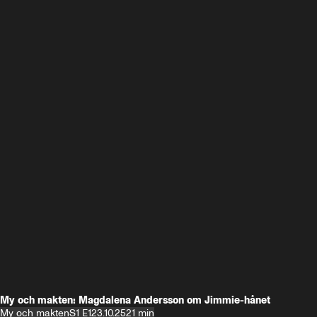
My och makten: Magdalena Andersson om Jimmie-hånet
My och makten
S1 E1
23.10.25
21 min