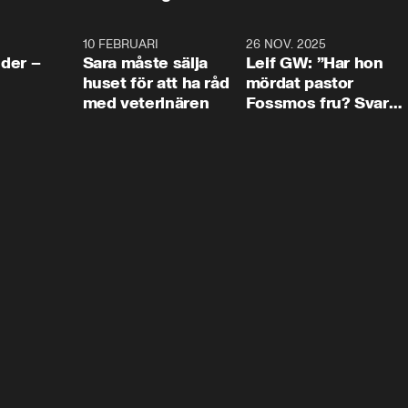
4:24
10 FEBRUARI
4:13
26 NOV. 2025
8:1
der –
Sara måste sälja
Leif GW: ”Har hon
huset för att ha råd
mördat pastor
med veterinären
Fossmos fru? Svar
nej.”