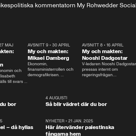
r inrikespolitiska kommentatorn My Rohwedder Soci
27 MAJ
3:51
AVSNITT 9
•
30 APRIL
24:00
AVSNITT 8
•
16 APRIL
25:1
kten:
My och makten:
My och makten:
Mikael Damberg
Nooshi Dadgostar
on
Ekonomin, 
V-ledaren Nooshi Dadgostar
finansministerrollen och 
pressas internt om 
onomin och 
demografikrisen. 
regeringsfrågan.

lisabeth 
Oppositionen ställs till svars 
I Aftonbladets 
ls till svars 
när Socialdemokraternas 
partiledarutfrågning ”My 
stern gästar 
Mikael Damberg gästar My 
och Makten” sätter hon ner 
My och Makten. 
och Makten. 
foten mot kritikerna:

1:06
4 AUGUSTI
1:0
– Vi ställer upp i val. Ska vi 
 du bor
Så blir vädret där du bor
vara med så sitter vi förstås 
25
1:22
NYHETER
•
21 JAN. 2025
0:5
ael – då hyllas
Här återvänder palestinska
fångarna hem