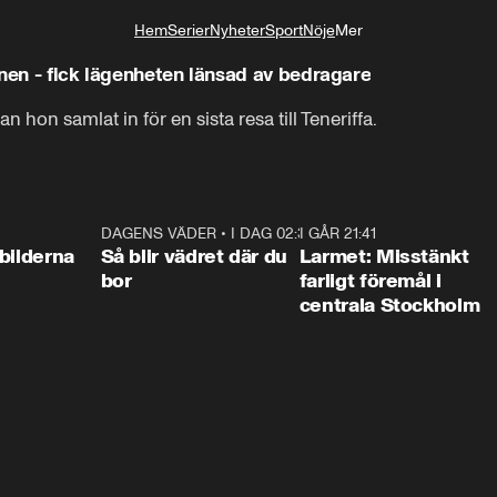
Hem
Serier
Nyheter
Sport
Nöje
Mer
Livsstil
onen - fick lägenheten länsad av bedragare
 hon samlat in för en sista resa till Teneriffa.
0:31
DAGENS VÄDER
•
I DAG 02:30
1:06
I GÅR 21:41
0:3
bilderna
Så blir vädret där du
Larmet: Misstänkt
bor
farligt föremål i
centrala Stockholm