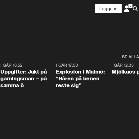
Logga in
SE ALLA
5
I GÅR 18:52
0:33
I GÅR 17:50
1:10
I GÅR 12:33
Uppgifter: Jakt på
Explosion i Malmö:
Mjölkaos p
gärningsman – på
”Håren på benen
samma ö
reste sig”