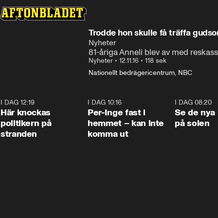
Trodde hon skulle få träffa guds
Nyheter
81-åriga Anneli blev av med reskassan
Nyheter
•
12.11.16
•
118 sek
Nationellt bedrägericentrum, NBC
I DAG 12:19
0:45
I DAG 10:16
1:26
I DAG 08:20
Här knockas
Per-Inge fast i
Se de nya 
politikern på
hemmet – kan inte
på solen
stranden
komma ut