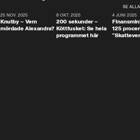
SE ALLA
3
25 NOV. 2025
31:05
8 OKT. 2025
4:29
4 JUNI 2025
Knutby – Vem
200 sekunder –
Finansmin
mördade Alexandra?
Köttfusket: Se hela
125 procent
programmet här
"Skattever
viktig uppg