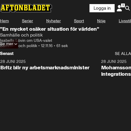
Logga in
Hem
Serier
Nyheter
Sport
Nöje
Livsstil
”En mycket osäker situation för världen”
Samhälle och politik
Isabella Lövin om USA-valet
Se mer
Samhälle och politik
•
12.11.16
•
61 sek
Senast
SE ALLA
28 JUNI 2025
1:48
28 JUNI 2025
Britz blir ny arbetsmarknadsminister
Mohamsson b
integration