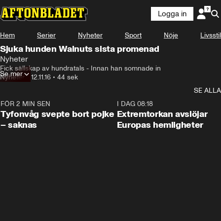
Logga in
Hem
Serier
Nyheter
Sport
Nöje
Livsstil
Sjuka hunden Walnuts sista promenad
Nyheter
Fick sällskap av hundratals - Innan han somnade in
Se mer
Nyheter
•
12.11.16
•
44 sek
SE ALLA
FÖR 2 MIN SEN
0:53
I DAG 08:18
Tyfonvåg svepte bort pojke
Extremtorkan avslöjar
– saknas
Europas hemligheter