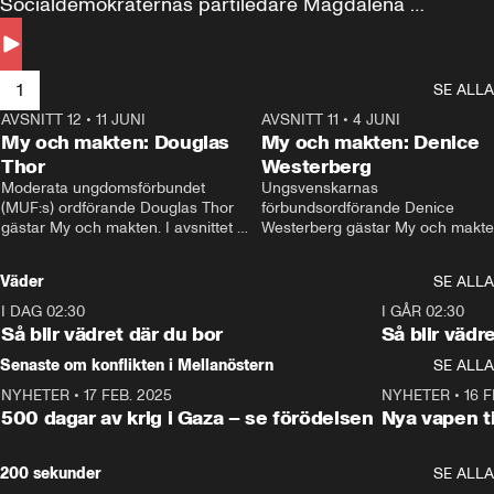
Socialdemokraternas partiledare Magdalena 
Andersson till svars.
1
SE ALLA
AVSNITT 12
•
11 JUNI
26:27
AVSNITT 11
•
4 JUNI
2
My och makten: Douglas
My och makten: Denice
Thor
Westerberg
Moderata ungdomsförbundet 
Ungsvenskarnas 
(MUF:s) ordförande Douglas Thor 
förbundsordförande Denice 
gästar My och makten. I avsnittet 
Westerberg gästar My och makten.
diskuteras tonårsutvisningarna och 
avsnittet diskuteras migrationsfrå
hur Moderaterna ska locka väljare till 
och hur SD ska locka kvinnliga 
Väder
SE ALLA
valet i höst. 
väljare. 
I DAG 02:30
1:06
I GÅR 02:30
Så blir vädret där du bor
Så blir vädr
Senaste om konflikten i Mellanöstern
SE ALLA
NYHETER
•
17 FEB. 2025
0:45
NYHETER
•
16 F
500 dagar av krig i Gaza – se förödelsen
Nya vapen ti
200 sekunder
SE ALLA