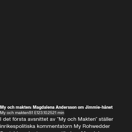
My och makten: Magdalena Andersson om Jimmie-hånet
My och makten
S1 E1
23.10.25
21 min
I det första avsnittet av ”My och Makten” ställer 
inrikespolitiska kommentatorn My Rohwedder 