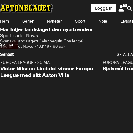
Logga in
Hem
Serier
Nyheter
Sport
Nöje
Livsstil
Här följer landslaget den nya trenden
Sportbladet News
Svenska landslagets "Mannequin Challenge"
Se mer
Sportbladet News
•
13.11.16
•
60 sek
Senast
SE ALLA
EUROPA LEAGUE
•
20 MAJ
1:32
EUROPA LEAG
Victor Nilsson Lindelöf vinner Europa
Självmål frå
League med sitt Aston Villa