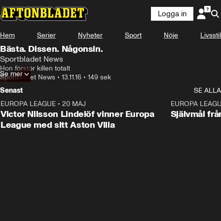
Logga in
Hem
Serier
Nyheter
Sport
Nöje
Livsstil
Bästa. Dissen. Någonsin.
Sportbladet News
Hon förstör killen totalt
Se mer
Sportbladet News
•
13.11.16
•
149 sek
Senast
SE ALLA
EUROPA LEAGUE
•
20 MAJ
1:32
EUROPA LEAG
Victor Nilsson Lindelöf vinner Europa
Självmål frå
League med sitt Aston Villa