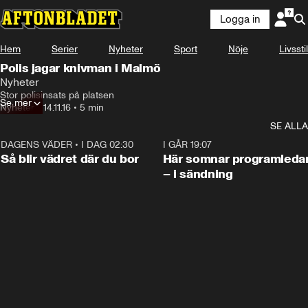
Logga in
Hem
Serier
Nyheter
Sport
Nöje
Livsstil
Polis jagar knivman i Malmö
Nyheter
Stor polisinsats på platsen
Se mer
Nyheter
•
14.11.16
•
5 min
SE ALLA
DAGENS VÄDER
•
I DAG 02:30
1:06
I GÅR 19:07
Så blir vädret där du bor
Här somnar programleda
– i sändning