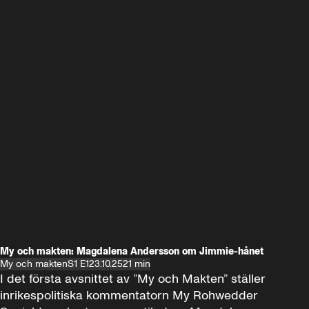
My och makten: Magdalena Andersson om Jimmie-hånet
My och makten
S1 E1
23.10.25
21 min
I det första avsnittet av ”My och Makten” ställer 
inrikespolitiska kommentatorn My Rohwedder 