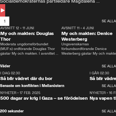
Socialdemokraternas partiledare Magdalena 
Andersson till svars.
1
SE ALLA
AVSNITT 12
•
11 JUNI
26:27
AVSNITT 11
•
4 JUNI
2
My och makten: Douglas
My och makten: Denice
Thor
Westerberg
Moderata ungdomsförbundet 
Ungsvenskarnas 
(MUF:s) ordförande Douglas Thor 
förbundsordförande Denice 
gästar My och makten. I avsnittet 
Westerberg gästar My och makten.
diskuteras tonårsutvisningarna och 
avsnittet diskuteras migrationsfrå
hur Moderaterna ska locka väljare till 
och hur SD ska locka kvinnliga 
Väder
SE ALLA
valet i höst. 
väljare. 
I DAG 02:30
1:06
I GÅR 02:30
Så blir vädret där du bor
Så blir vädr
Senaste om konflikten i Mellanöstern
SE ALLA
NYHETER
•
17 FEB. 2025
0:45
NYHETER
•
16 F
500 dagar av krig i Gaza – se förödelsen
Nya vapen ti
200 sekunder
SE ALLA