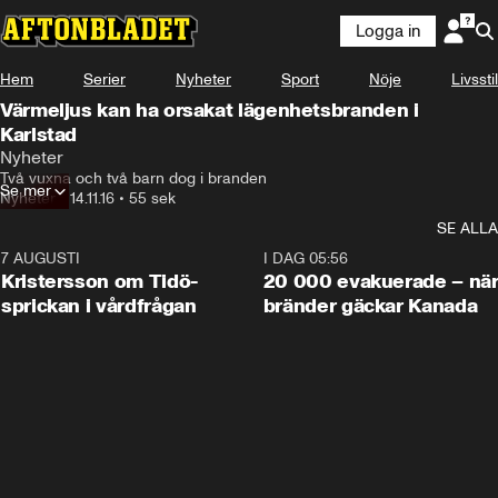
Logga in
Hem
Serier
Nyheter
Sport
Nöje
Livsstil
Värmeljus kan ha orsakat lägenhetsbranden i
Karlstad
Nyheter
Två vuxna och två barn dog i branden
Se mer
Nyheter
•
14.11.16
•
55 sek
SE ALLA
7 AUGUSTI
0:42
I DAG 05:56
Kristersson om Tidö-
20 000 evakuerade – nä
sprickan i vårdfrågan
bränder gäckar Kanada