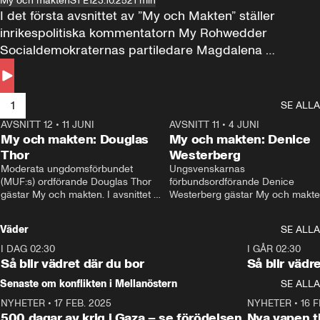
My och makten
S1 E1
23.10.25
21 min
I det första avsnittet av ”My och Makten” ställer 
inrikespolitiska kommentatorn My Rohwedder 
Socialdemokraternas partiledare Magdalena 
Andersson till svars.
1
SE ALLA
AVSNITT 12
•
11 JUNI
26:27
AVSNITT 11
•
4 JUNI
2
My och makten: Douglas
My och makten: Denice
Thor
Westerberg
Moderata ungdomsförbundet 
Ungsvenskarnas 
(MUF:s) ordförande Douglas Thor 
förbundsordförande Denice 
gästar My och makten. I avsnittet 
Westerberg gästar My och makten.
diskuteras tonårsutvisningarna och 
avsnittet diskuteras migrationsfrå
hur Moderaterna ska locka väljare till 
och hur SD ska locka kvinnliga 
Väder
SE ALLA
valet i höst. 
väljare. 
I DAG 02:30
1:06
I GÅR 02:30
Så blir vädret där du bor
Så blir vädr
Senaste om konflikten i Mellanöstern
SE ALLA
NYHETER
•
17 FEB. 2025
0:45
NYHETER
•
16 F
500 dagar av krig i Gaza – se förödelsen
Nya vapen ti