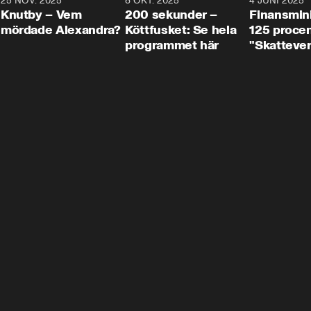
3
25 NOV. 2025
31:05
8 OKT. 2025
4:29
4 JUNI 2025
Knutby – Vem
200 sekunder –
Finansmin
mördade Alexandra?
Köttfusket: Se hela
125 procent
programmet här
"Skattever
viktig uppg