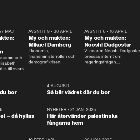
27 MAJ
3:51
AVSNITT 9
•
30 APRIL
24:00
AVSNITT 8
•
16 APRIL
25:1
kten:
My och makten:
My och makten:
Mikael Damberg
Nooshi Dadgostar
on
Ekonomin, 
V-ledaren Nooshi Dadgostar
finansministerrollen och 
pressas internt om 
onomin och 
demografikrisen. 
regeringsfrågan.

lisabeth 
Oppositionen ställs till svars 
I Aftonbladets 
ls till svars 
när Socialdemokraternas 
partiledarutfrågning ”My 
stern gästar 
Mikael Damberg gästar My 
och Makten” sätter hon ner 
My och Makten. 
och Makten. 
foten mot kritikerna:

1:06
4 AUGUSTI
1:0
– Vi ställer upp i val. Ska vi 
 du bor
Så blir vädret där du bor
vara med så sitter vi förstås 
25
1:22
NYHETER
•
21 JAN. 2025
0:5
ael – då hyllas
Här återvänder palestinska
fångarna hem