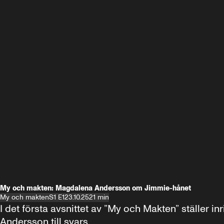
My och makten: Magdalena Andersson om Jimmie-hånet
My och makten
S1 E1
23.10.25
21 min
I det första avsnittet av ”My och Makten” ställe
Andersson till svars.