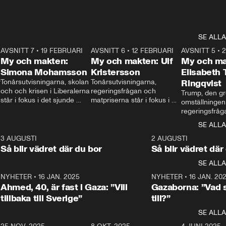
SE ALLA
7
AVSNITT 7
•
19 FEBRUARI
24:30
AVSNITT 6
•
12 FEBRUARI
27:30
AVSNITT 5
•
My och makten:
My och makten: Ulf
My och ma
Simona Mohamsson
Kristersson
Elisabeth
 
Tonårsutvisningarna, skolan 
Tonårsutvisningarna, 
Ringqvist
och och krisen i Liberalerna 
regeringsfrågan och 
Trump, den gr
står i fokus i det sjunde 
matpriserna står i fokus i 
omställningen
avsnittet av ”My och 
det sjätte avsnittet av ”My 
regeringsfråga
makten”. Se när 
och makten”. Se när 
centrum i det 
SE ALLA
Aftonbladets inrikespolitiska 
Aftonbladets inrikespolitiska 
avsnittet av ”
kommentator My 
kommentator My 
6
3 AUGUSTI
1:06
2 AUGUSTI
Makten”. Se nä
Rohwedder ställer 
Rohwedder ställer 
Så blir vädret där du bor
Så blir vädret där
Aftonbladets in
utbildnings- och 
statsminister Ulf Kristersson 
kommentator 
SE ALLA
integrationsminister Simona 
till svars.
Rohwedder stäl
Mohamsson till svars.
Centerpartiets
2
NYHETER
•
16 JAN. 2025
1:01
NYHETER
•
16 JAN. 20
Thand Ring till
Ahmed, 40, är fast i Gaza: ”Vill
Gazaborna: ”Vad s
tillbaka till Sverige”
till?”
SE ALLA