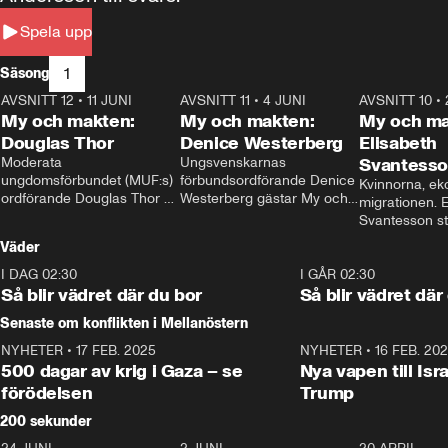
Spela upp
1
Säsong
AVSNITT 12
•
11 JUNI
26:27
AVSNITT 11
•
4 JUNI
23:40
AVSNITT 10
•
My och makten:
My och makten:
My och ma
Douglas Thor
Denice Westerberg
Elisabeth
Moderata 
Ungsvenskarnas 
Svantess
ungdomsförbundet (MUF:s) 
förbundsordförande Denice 
Kvinnorna, ek
ordförande Douglas Thor 
Westerberg gästar My och 
migrationen. E
gästar My och makten. I 
makten. I avsnittet 
Svantesson stäl
avsnittet diskuteras 
diskuteras migrationsfrågan 
när finansmini
Väder
tonårsutvisningarna och hur 
och hur SD ska locka 
Moderaterna ska locka 
kvinnliga väljare. 
I DAG 02:30
1:06
I GÅR 02:30
väljare till valet i höst. 
Så blir vädret där du bor
Så blir vädret där
Senaste om konflikten i Mellanöstern
NYHETER
•
17 FEB. 2025
0:45
NYHETER
•
16 FEB. 20
500 dagar av krig i Gaza – se
Nya vapen till Isr
förödelsen
Trump
200 sekunder