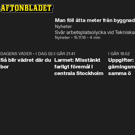
Man föll åtta meter från byggnad
Nyheter
Svår arbetsplatsolycka vid Teknisk
Nyheter
•
15.11.16
•
4 min
DAGENS VÄDER
•
I DAG 02:30
1:06
I GÅR 21:41
0:35
I GÅR 18:52
Så blir vädret där du
Larmet: Misstänkt
Uppgifter:
bor
farligt föremål i
gärningsm
centrala Stockholm
samma ö