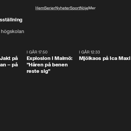
Hem
Serier
Nyheter
Sport
Nöje
Mer
Livsstil
sställning
a högskolan
0:33
I GÅR 17:50
1:10
I GÅR 12:33
0:2
 Jakt på
Explosion i Malmö:
Mjölkaos på Ica Maxi
an – på
”Håren på benen
reste sig”