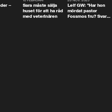
4:24
10 FEBRUARI
4:13
26 NOV. 2025
8:1
der –
Sara måste sälja
Leif GW: ”Har hon
huset för att ha råd
mördat pastor
med veterinären
Fossmos fru? Svar
nej.”