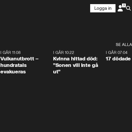
Logga in
SE ALLA
4
I GÅR 11:08
0:27
I GÅR 10:22
1:12
I GÅR 07:04
Vulkanutbrott –
Kvinna hittad död:
17 dödade 
hundratals
”Sonen vill inte gå
evakueras
ut”