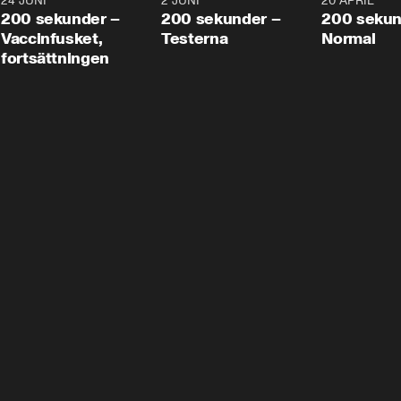
24 JUNI
5:00
2 JUNI
4:23
20 APRIL
200 sekunder –
200 sekunder –
200 sekun
Vaccinfusket,
Testerna
Normal
fortsättningen