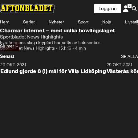
Logga in
Hem
Serier
Nyheter
Sport
Nöje
Livsstil
Charmar internet – med unika bowlingslaget
Sportbladet News Highlights
Fyraåringens slag i krypfart har setts av tiotusentals.
Se mer
Sportbladet News Highlights
•
15.11.16
•
4 min
Senast
SE ALLA
29 OKT. 2021
4:11
29 OKT. 2021
Edlund gjorde 8 (!) mål för Villa Lidköping
Västerås kö