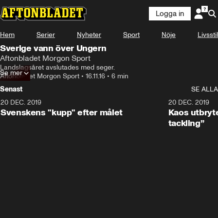
Logga in
Hem
Serier
Nyheter
Sport
Nöje
Livsstil
Sverige vann över Ungern
Aftonbladet Morgon Sport
Landslagsåret avslutades med seger.
Se mer
Aftonbladet Morgon Sport
•
16.11.16
•
6 min
Senast
SE ALLA
20 DEC. 2019
0:44
20 DEC. 2019
Svenskens "kupp" efter målet
Kaos utbryte
tackling”