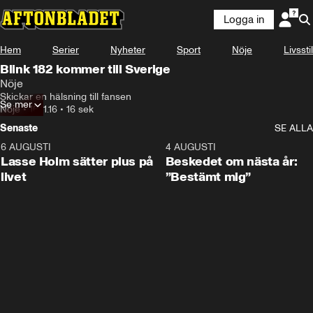
Logga in
Hem
Serier
Nyheter
Sport
Nöje
Livsstil
Blink 182 kommer till Sverige
Nöje
Skickar en hälsning till fansen
Se mer
Nöje
•
16.11.16
•
16 sek
Senaste
SE ALLA
6 AUGUSTI
1:04
4 AUGUSTI
Lasse Holm sätter plus på
Beskedet om nästa år:
livet
”Bestämt mig”