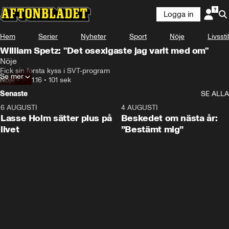
Logga in
Hem
Serier
Nyheter
Sport
Nöje
Livsstil
William Spetz: "Det osexigaste jag varit med om"
Nöje
Fick sin första kyss i SVT-program
Se mer
Nöje
•
16.11.16
•
101 sek
Senaste
SE ALLA
6 AUGUSTI
1:04
4 AUGUSTI
Lasse Holm sätter plus på
Beskedet om nästa år:
livet
”Bestämt mig”