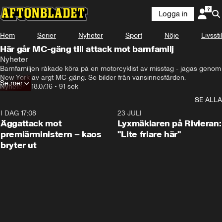
Logga in
Hem
Serier
Nyheter
Sport
Nöje
Livsstil
Här går MC-gäng till attack mot barnfamilj
Nyheter
Barnfamiljen råkade köra på en motorcyklist av misstag - jagas genom 
New York av argt MC-gäng. Se bilder från vansinnesfärden.
Se mer
Nyheter
•
18.07.16
•
91 sek
SE ALLA
I DAG 17:08
0:37
23 JULI
Äggattack mot
Lyxmäklaren på Rivieran:
premiärministern – kaos
"Lite friare här"
bryter ut