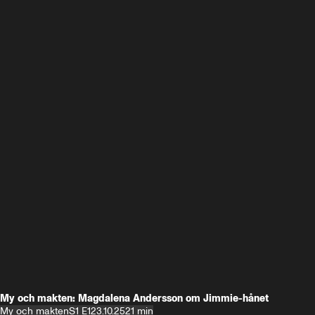
My och makten: Magdalena Andersson om Jimmie-hånet
My och makten
S1 E1
23.10.25
21 min