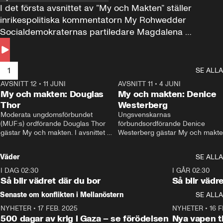
I det första avsnittet av ”My och Makten” ställer 
inrikespolitiska kommentatorn My Rohwedder 
Socialdemokraternas partiledare Magdalena 
Andersson till svars.
1
SE ALLA
AVSNITT 12
•
11 JUNI
26:27
AVSNITT 11
•
4 JUNI
2
My och makten: Douglas
My och makten: Denice
Thor
Westerberg
Moderata ungdomsförbundet 
Ungsvenskarnas 
(MUF:s) ordförande Douglas Thor 
förbundsordförande Denice 
gästar My och makten. I avsnittet 
Westerberg gästar My och makten.
diskuteras tonårsutvisningarna och 
avsnittet diskuteras migrationsfrå
hur Moderaterna ska locka väljare till 
och hur SD ska locka kvinnliga 
Väder
SE ALLA
valet i höst. 
väljare. 
I DAG 02:30
1:06
I GÅR 02:30
Så blir vädret där du bor
Så blir vädr
Senaste om konflikten i Mellanöstern
SE ALLA
NYHETER
•
17 FEB. 2025
0:45
NYHETER
•
16 F
500 dagar av krig i Gaza – se förödelsen
Nya vapen ti