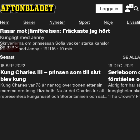
Logga in
Hem
Serier
Nyheter
Sport
Nöje
Livsstil
Rasar mot jämförelsen: Fräckaste jag hört
Kungligt med Jenny
Skriverierna om prinsessan Sofia väcker starka känslor
Se mer
Kungligt med Jenny
•
16.11.16
•
10 min
Senast
SE ALLA
16 SEP. 2022
3:40
16 DEC. 2021
Kung Charles III – prinsen som till slut
Serieboom o
blev kung
förståelse o
Kung Charles var 73 år när tog över tronen efter sin 
Aldrig förr har 
mamma drottning Elizabeth. Nu är det Charles tur att 
kungligheter ska
representera kungahuset och Storbritannien och sätta 
”The Crown”? Frå
sin egen prägel på den kungliga rollen.
Storbritannien. 
förståelse och h
kungahuset komm
kungaserier är 