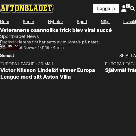
Logga in
Hem
Serier
Nyheter
Sport
Nöje
Livsstil
Veteranens osannolika trick blev viral succé
Sportbladet News
Rugbyspelarens fint har setts av miljontals på nätet.
Se mer
Sportbladet News
•
17.11.16
•
4 min
Senast
SE ALLA
EUROPA LEAGUE
•
20 MAJ
1:32
EUROPA LEAG
Victor Nilsson Lindelöf vinner Europa
Självmål frå
League med sitt Aston Villa