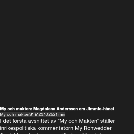
My och makten: Magdalena Andersson om Jimmie-hånet
My och makten
S1 E1
23.10.25
21 min
I det första avsnittet av ”My och Makten” ställer 
inrikespolitiska kommentatorn My Rohwedder 