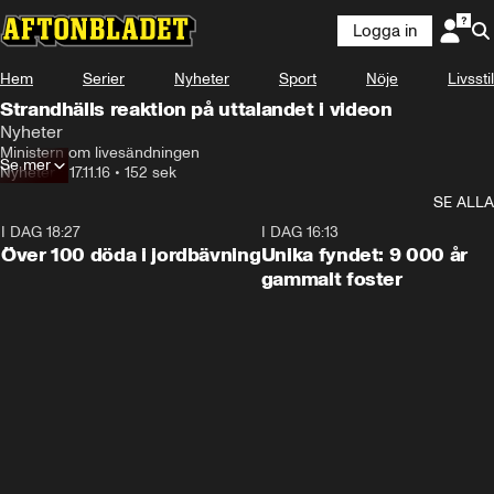
Logga in
Hem
Serier
Nyheter
Sport
Nöje
Livsstil
Strandhälls reaktion på uttalandet i videon
Nyheter
Ministern om livesändningen
Se mer
Nyheter
•
17.11.16
•
152 sek
SE ALLA
I DAG 18:27
0:31
I DAG 16:13
Över 100 döda i jordbävning
Unika fyndet: 9 000 år
gammalt foster