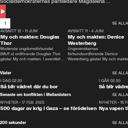
Socialdemokraternas partiledare Magdalena 
Andersson till svars.
1
SE ALLA
AVSNITT 12
•
11 JUNI
26:27
AVSNITT 11
•
4 JUNI
2
My och makten: Douglas
My och makten: Denice
Thor
Westerberg
Moderata ungdomsförbundet 
Ungsvenskarnas 
(MUF:s) ordförande Douglas Thor 
förbundsordförande Denice 
gästar My och makten. I avsnittet 
Westerberg gästar My och makten.
diskuteras tonårsutvisningarna och 
avsnittet diskuteras migrationsfrå
hur Moderaterna ska locka väljare till 
och hur SD ska locka kvinnliga 
Väder
SE ALLA
valet i höst. 
väljare. 
I DAG 02:30
1:06
I GÅR 02:30
Så blir vädret där du bor
Så blir vädr
Senaste om konflikten i Mellanöstern
SE ALLA
NYHETER
•
17 FEB. 2025
0:45
NYHETER
•
16 F
500 dagar av krig i Gaza – se förödelsen
Nya vapen ti
200 sekunder
SE ALLA