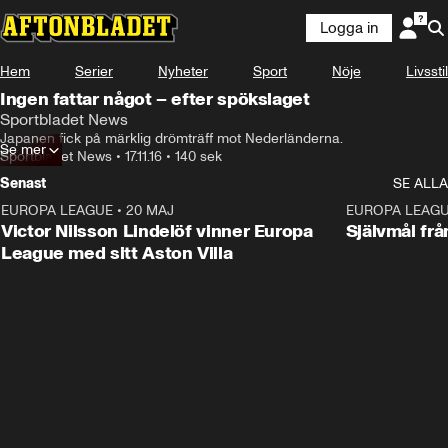
Logga in
Hem
Serier
Nyheter
Sport
Nöje
Livsstil
Ingen fattar något – efter spökslaget
Sportbladet News
Japanen fick på märklig drömträff mot Nederländerna.
Se mer
Sportbladet News
•
17.11.16
•
140 sek
Senast
SE ALLA
EUROPA LEAGUE
•
20 MAJ
1:32
EUROPA LEAG
Victor Nilsson Lindelöf vinner Europa
Självmål frå
League med sitt Aston Villa