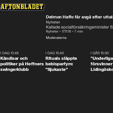
Delmon Haffo får avgå efter utta
Nyheter
Kallade socialförsäkringsminister S
Nyheter
•
17.11.16
•
7 min
Moderaterna
I DAG 13:46
0:55
I DAG 10:40
1:01
I GÅR 15:00
Kändisar och
Rituals släppte
”Underliga
politiker på Heffners
bebisparfym:
försvinner
swingerklubb
”Sjukaste”
Lidingösko