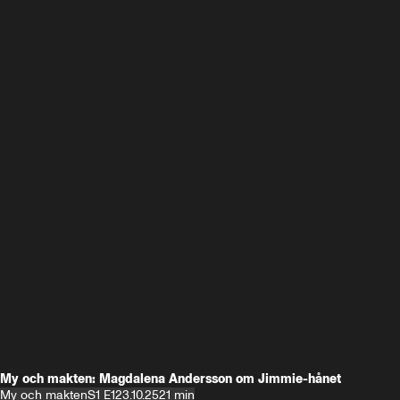
My och makten: Magdalena Andersson om Jimmie-hånet
My och makten
S1 E1
23.10.25
21 min