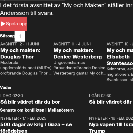
I det första avsnittet av ”My och Makten” ställe
Andersson till svars.
Spela upp
1
Säsong
AVSNITT 12
•
11 JUNI
26:27
AVSNITT 11
•
4 JUNI
23:40
AVSNITT 10
•
My och makten:
My och makten:
My och ma
Douglas Thor
Denice Westerberg
Elisabeth
Moderata 
Ungsvenskarnas 
Svantess
ungdomsförbundet (MUF:s) 
förbundsordförande Denice 
Kvinnorna, ek
ordförande Douglas Thor 
Westerberg gästar My och 
migrationen. E
gästar My och makten. I 
makten. I avsnittet 
Svantesson stäl
avsnittet diskuteras 
diskuteras migrationsfrågan 
när finansmini
Väder
tonårsutvisningarna och hur 
och hur SD ska locka 
Moderaterna ska locka 
kvinnliga väljare. 
I DAG 02:30
1:06
I GÅR 02:30
väljare till valet i höst. 
Så blir vädret där du bor
Så blir vädret där
Senaste om konflikten i Mellanöstern
NYHETER
•
17 FEB. 2025
0:45
NYHETER
•
16 FEB. 20
500 dagar av krig i Gaza – se
Nya vapen till Isr
förödelsen
Trump