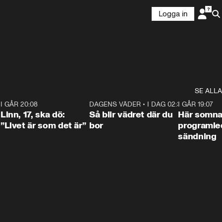
Logga in
SE ALLA
2
I GÅR 20:08
4:36
DAGENS VÄDER
•
I DAG 02:30
1:06
I GÅR 19:07
Linn, 17, ska dö:
Så blir vädret där du
Här somna
”Livet är som det är”
bor
programled
sändning