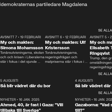
aldemokraternas partiledare Magdalena 
SE ALLA
7
AVSNITT 7
•
19 FEBRUARI
24:30
AVSNITT 6
•
12 FEBRUARI
27:30
AVSNITT 5
•
My och makten:
My och makten: Ulf
My och ma
Simona Mohamsson
Kristersson
Elisabeth
 
Tonårsutvisningarna, skolan 
Tonårsutvisningarna, 
Ringqvist
och och krisen i Liberalerna 
regeringsfrågan och 
Trump, den gr
står i fokus i det sjunde 
matpriserna står i fokus i 
omställningen
avsnittet av ”My och 
det sjätte avsnittet av ”My 
regeringsfråga
makten”. Se när 
och makten”. Se när 
centrum i det 
SE ALLA
Aftonbladets inrikespolitiska 
Aftonbladets inrikespolitiska 
avsnittet av ”
kommentator My 
kommentator My 
6
5 AUGUSTI
1:06
4 AUGUSTI
Makten”. Se nä
Rohwedder ställer 
Rohwedder ställer 
Så blir vädret där du bor
Så blir vädret där
Aftonbladets in
utbildnings- och 
statsminister Ulf Kristersson 
kommentator 
SE ALLA
integrationsminister Simona 
till svars.
Rohwedder stäl
Mohamsson till svars.
Centerpartiets
2
NYHETER
•
16 JAN. 2025
1:01
NYHETER
•
16 JAN. 20
Thand Ring till
Ahmed, 40, är fast i Gaza: ”Vill
Gazaborna: ”Vad s
tillbaka till Sverige”
till?”