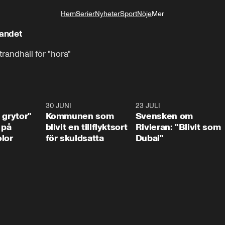
Hem
Serier
Nyheter
Sport
Nöje
Mer
Livsstil
landet
trandhäll för "hora"
1:07
30 JUNI
1:24
23 JULI
1:4
 grytor"
Kommunen som
Svensken om
 på
blivit en tillflyktsort
Rivieran: "Blivit som
lor
för skuldsatta
Dubai"