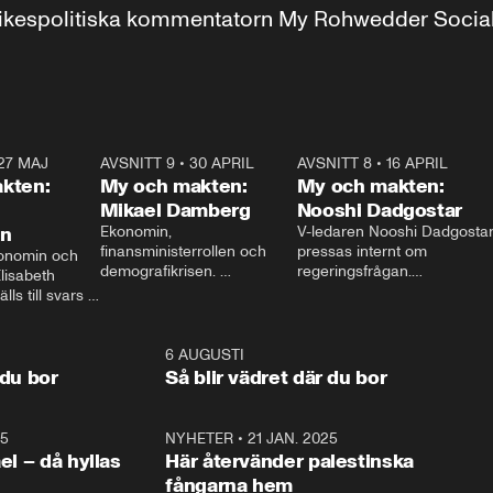
r inrikespolitiska kommentatorn My Rohwedder Soci
27 MAJ
3:51
AVSNITT 9
•
30 APRIL
24:00
AVSNITT 8
•
16 APRIL
25:1
kten:
My och makten:
My och makten:
Mikael Damberg
Nooshi Dadgostar
on
Ekonomin, 
V-ledaren Nooshi Dadgostar
finansministerrollen och 
pressas internt om 
onomin och 
demografikrisen. 
regeringsfrågan.

lisabeth 
Oppositionen ställs till svars 
I Aftonbladets 
ls till svars 
när Socialdemokraternas 
partiledarutfrågning ”My 
stern gästar 
Mikael Damberg gästar My 
och Makten” sätter hon ner 
My och Makten. 
och Makten. 
foten mot kritikerna:

1:06
6 AUGUSTI
1:0
– Vi ställer upp i val. Ska vi 
 du bor
Så blir vädret där du bor
vara med så sitter vi förstås 
25
1:22
NYHETER
•
21 JAN. 2025
0:5
ael – då hyllas
Här återvänder palestinska
fångarna hem