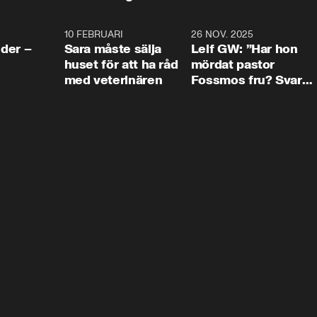
4:24
10 FEBRUARI
4:13
26 NOV. 2025
8:1
der –
Sara måste sälja
Leif GW: ”Har hon
huset för att ha råd
mördat pastor
med veterinären
Fossmos fru? Svar
nej.”