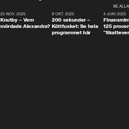
SE ALLA
3
25 NOV. 2025
31:05
8 OKT. 2025
4:29
4 JUNI 2025
Knutby – Vem
200 sekunder –
Finansmin
mördade Alexandra?
Köttfusket: Se hela
125 procent
programmet här
"Skattever
viktig uppg