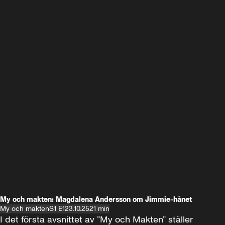
My och makten: Magdalena Andersson om Jimmie-hånet
My och makten
S1 E1
23.10.25
21 min
I det första avsnittet av ”My och Makten” ställer 