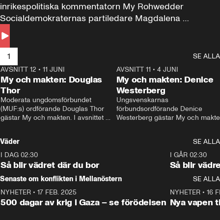
inrikespolitiska kommentatorn My Rohwedder 
Socialdemokraternas partiledare Magdalena 
Andersson till svars.
1
SE ALLA
AVSNITT 12
•
11 JUNI
26:27
AVSNITT 11
•
4 JUNI
2
My och makten: Douglas
My och makten: Denice
Thor
Westerberg
Moderata ungdomsförbundet 
Ungsvenskarnas 
(MUF:s) ordförande Douglas Thor 
förbundsordförande Denice 
gästar My och makten. I avsnittet 
Westerberg gästar My och makten.
diskuteras tonårsutvisningarna och 
avsnittet diskuteras migrationsfrå
hur Moderaterna ska locka väljare till 
och hur SD ska locka kvinnliga 
Väder
SE ALLA
valet i höst. 
väljare. 
I DAG 02:30
1:06
I GÅR 02:30
Så blir vädret där du bor
Så blir vädr
Senaste om konflikten i Mellanöstern
SE ALLA
NYHETER
•
17 FEB. 2025
0:45
NYHETER
•
16 F
500 dagar av krig i Gaza – se förödelsen
Nya vapen ti