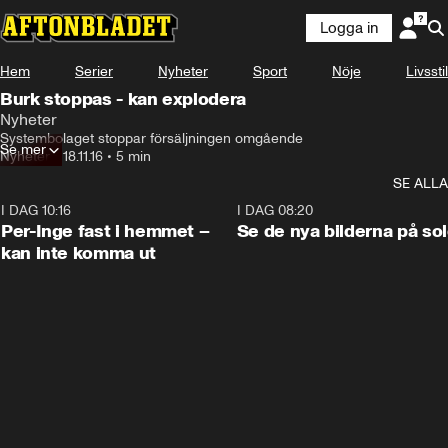
Logga in
Hem
Serier
Nyheter
Sport
Nöje
Livsstil
Burk stoppas - kan explodera
Nyheter
Systembolaget stoppar försäljningen omgående
Se mer
Nyheter
•
18.11.16
•
5 min
SE ALLA
I DAG 10:16
1:26
I DAG 08:20
Per-Inge fast i hemmet –
Se de nya bilderna på so
kan inte komma ut