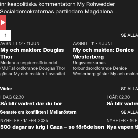
inrikespolitiska kommentatorn My Rohwedder 
Socialdemokraternas partiledare Magdalena 
Andersson till svars.
1
SE ALLA
AVSNITT 12
•
11 JUNI
26:27
AVSNITT 11
•
4 JUNI
2
My och makten: Douglas
My och makten: Denice
Thor
Westerberg
Moderata ungdomsförbundet 
Ungsvenskarnas 
(MUF:s) ordförande Douglas Thor 
förbundsordförande Denice 
gästar My och makten. I avsnittet 
Westerberg gästar My och makten.
diskuteras tonårsutvisningarna och 
avsnittet diskuteras migrationsfrå
hur Moderaterna ska locka väljare till 
och hur SD ska locka kvinnliga 
Väder
SE ALLA
valet i höst. 
väljare. 
I DAG 02:30
1:06
I GÅR 02:30
Så blir vädret där du bor
Så blir vädr
Senaste om konflikten i Mellanöstern
SE ALLA
NYHETER
•
17 FEB. 2025
0:45
NYHETER
•
16 F
500 dagar av krig i Gaza – se förödelsen
Nya vapen ti