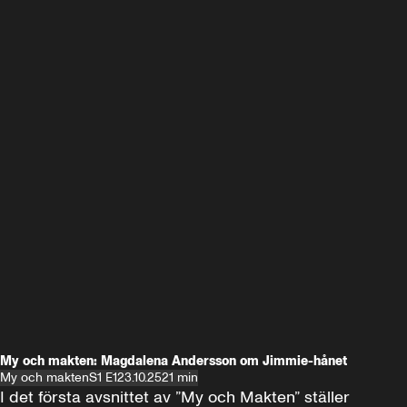
My och makten: Magdalena Andersson om Jimmie-hånet
My och makten
S1 E1
23.10.25
21 min
I det första avsnittet av ”My och Makten” ställer 