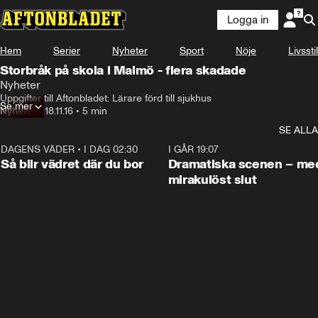
Logga in
Hem
Serier
Nyheter
Sport
Nöje
Livsstil
Storbråk på skola i Malmö - flera skadade
Nyheter
Uppgifter till Aftonbladet: Lärare förd till sjukhus
Se mer
Nyheter
•
18.11.16
•
5 min
SE ALLA
DAGENS VÄDER
•
I DAG 02:30
1:06
I GÅR 19:07
Så blir vädret där du bor
Dramatiska scenen – me
mirakulöst slut