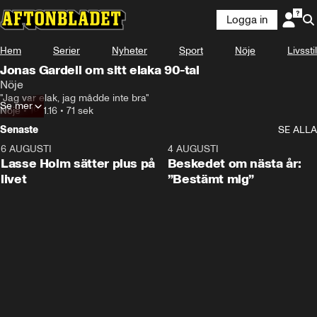
Logga in
Hem
Serier
Nyheter
Sport
Nöje
Livsstil
Jonas Gardell om sitt elaka 90-tal
Nöje
"Jag var elak, jag mådde inte bra"
Se mer
Nöje
•
19.11.16
•
71 sek
Senaste
SE ALLA
6 AUGUSTI
1:04
4 AUGUSTI
Lasse Holm sätter plus på
Beskedet om nästa år:
livet
”Bestämt mig”