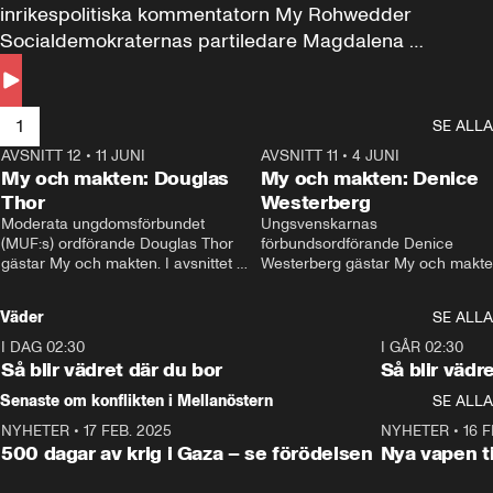
inrikespolitiska kommentatorn My Rohwedder 
Socialdemokraternas partiledare Magdalena 
Andersson till svars.
1
SE ALLA
AVSNITT 12
•
11 JUNI
26:27
AVSNITT 11
•
4 JUNI
2
My och makten: Douglas
My och makten: Denice
Thor
Westerberg
Moderata ungdomsförbundet 
Ungsvenskarnas 
(MUF:s) ordförande Douglas Thor 
förbundsordförande Denice 
gästar My och makten. I avsnittet 
Westerberg gästar My och makten.
diskuteras tonårsutvisningarna och 
avsnittet diskuteras migrationsfrå
hur Moderaterna ska locka väljare till 
och hur SD ska locka kvinnliga 
Väder
SE ALLA
valet i höst. 
väljare. 
I DAG 02:30
1:06
I GÅR 02:30
Så blir vädret där du bor
Så blir vädr
Senaste om konflikten i Mellanöstern
SE ALLA
NYHETER
•
17 FEB. 2025
0:45
NYHETER
•
16 F
500 dagar av krig i Gaza – se förödelsen
Nya vapen ti