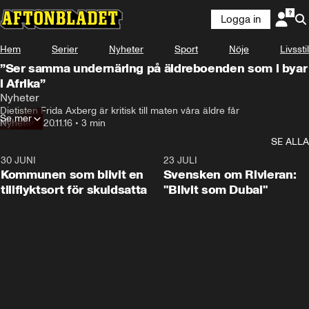
Logga in
Hem
Serier
Nyheter
Sport
Nöje
Livsstil
”Ser samma undernäring på äldreboenden som i byar
i Afrika”
Nyheter
Dietisten Frida Axberg är kritisk till maten våra äldre får
Se mer
Nyheter
•
20.11.16
•
3 min
SE ALLA
30 JUNI
1:24
23 JULI
Kommunen som blivit en
Svensken om Rivieran:
tillflyktsort för skuldsatta
"Blivit som Dubai"