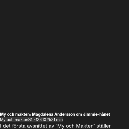
My och makten: Magdalena Andersson om Jimmie-hånet
My och makten
S1 E1
23.10.25
21 min
I det första avsnittet av ”My och Makten” ställer 