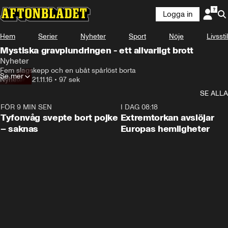
Logga in
Hem
Serier
Nyheter
Sport
Nöje
Livsstil
Mystiska gravplundringen - ett allvarligt brott
Nyheter
Fem slagskepp och en ubåt spårlöst borta
Se mer
Nyheter
•
21.11.16
•
97 sek
SE ALLA
FÖR 9 MIN SEN
0:53
I DAG 08:18
Tyfonvåg svepte bort pojke
Extremtorkan avslöjar
– saknas
Europas hemligheter