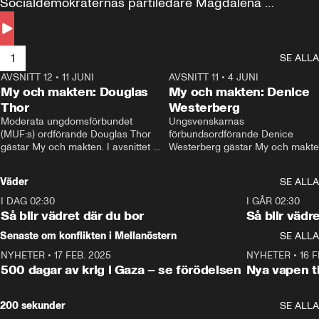
Socialdemokraternas partiledare Magdalena 
Andersson till svars.
1
SE ALLA
AVSNITT 12
•
11 JUNI
26:27
AVSNITT 11
•
4 JUNI
2
My och makten: Douglas
My och makten: Denice
Thor
Westerberg
Moderata ungdomsförbundet 
Ungsvenskarnas 
(MUF:s) ordförande Douglas Thor 
förbundsordförande Denice 
gästar My och makten. I avsnittet 
Westerberg gästar My och makten.
diskuteras tonårsutvisningarna och 
avsnittet diskuteras migrationsfrå
hur Moderaterna ska locka väljare till 
och hur SD ska locka kvinnliga 
Väder
SE ALLA
valet i höst. 
väljare. 
I DAG 02:30
1:06
I GÅR 02:30
Så blir vädret där du bor
Så blir vädr
Senaste om konflikten i Mellanöstern
SE ALLA
NYHETER
•
17 FEB. 2025
0:45
NYHETER
•
16 F
500 dagar av krig i Gaza – se förödelsen
Nya vapen ti
200 sekunder
SE ALLA