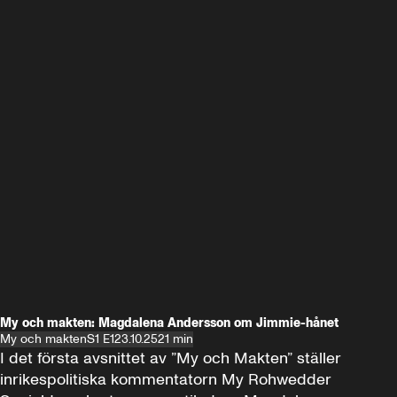
My och makten: Magdalena Andersson om Jimmie-hånet
My och makten
S1 E1
23.10.25
21 min
I det första avsnittet av ”My och Makten” ställer 
inrikespolitiska kommentatorn My Rohwedder 