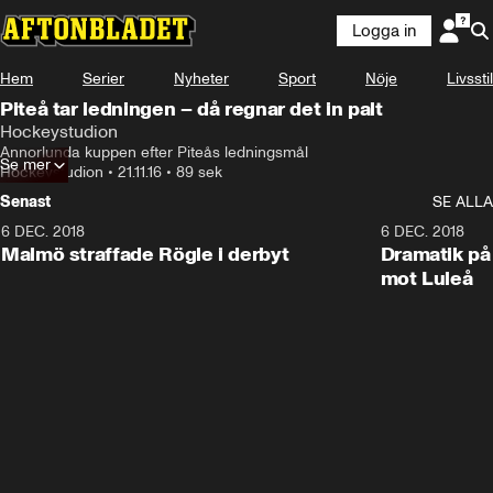
Logga in
Hem
Serier
Nyheter
Sport
Nöje
Livsstil
Piteå tar ledningen – då regnar det in palt
Hockeystudion
Annorlunda kuppen efter Piteås ledningsmål
Se mer
Hockeystudion
•
21.11.16
•
89 sek
Senast
SE ALLA
6 DEC. 2018
0:50
6 DEC. 2018
Malmö straffade Rögle i derbyt
Dramatik på
mot Luleå