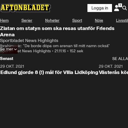
Logga in
Hem
Serier
Nyheter
Sport
Nöje
Livsstil
Zlatan om statyn som ska resas utanför Friends
Arena
Sportbladet News Highlights
Ibrahimovic: "De borde döpa om arenan till mitt namn också"
Se mer
Sportbladet News Highlights
•
21.11.16
•
152 sek
Senast
SE ALLA
29 OKT. 2021
4:11
29 OKT. 2021
Edlund gjorde 8 (!) mål för Villa Lidköping
Västerås kö