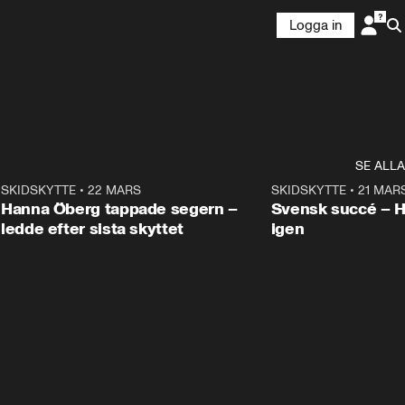
Logga in
SE ALLA
9
SKIDSKYTTE
•
22 MARS
0:55
SKIDSKYTTE
•
21 MAR
Hanna Öberg tappade segern –
Svensk succé – 
ledde efter sista skyttet
igen