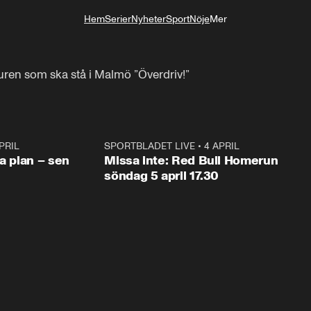
Hem
Serier
Nyheter
Sport
Nöje
Mer
Livsstil
turen som ska stå i Malmö ”Överdriv!”
PRIL
1:03
SPORTBLADET LIVE
•
4 APRIL
1:0
va plan – sen
Missa inte: Red Bull Homerun
söndag 5 april 17.30