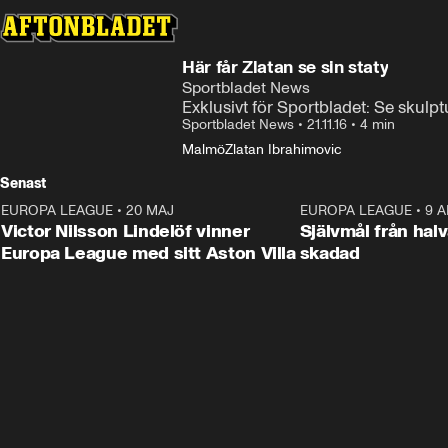
Här får Zlatan se sin staty
Sportbladet News
Exklusivt för Sportbladet: Se skulp
Sportbladet News
•
21.11.16
•
4 min
Malmö
Zlatan Ibrahimovic
Senast
EUROPA LEAGUE
•
20 MAJ
1:32
EUROPA LEAGUE
•
9 A
Victor Nilsson Lindelöf vinner
Självmål från hal
Europa League med sitt Aston Villa
skadad